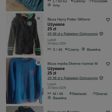
L / 50-52
Zielony
Pozostałe
Inny
Bluza Harry Potter Slitherin
Używane
25 zł
29,38 zł z Pakietem Ochronnym
Luboń
19 lipca 2026
S / 46
Czarny
Bawełna
Bluza męska Diverse rozmiar M
Używane
25 zł
29,38 zł z Pakietem Ochronnym
Luboń
25 lipca 2026
M / 48
Niebieski
Diverse
Bawełna