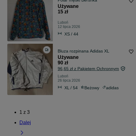
Polar męski Bershka
Używane
15 zł
Luboń
12 lipca 2026
XS / 44
Bluza rozpinana Adidas XL
Używane
90 zł
96,65 zł z Pakietem Ochronnym
Luboń
26 lipca 2026
XL / 54
Beżowy
adidas
1
z
3
Dalej