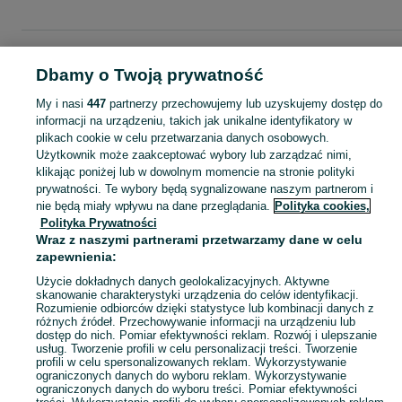
Strona główna
Moda
Ubrania męskie
Bluzy
Bluzy - Wielkopolskie
Bluzy -
Luboń
Dbamy o Twoją prywatność
My i nasi
447
partnerzy przechowujemy lub uzyskujemy dostęp do
KATEGORIA
informacji na urządzeniu, takich jak unikalne identyfikatory w
plikach cookie w celu przetwarzania danych osobowych.
Użytkownik może zaakceptować wybory lub zarządzać nimi,
Zobacz Więc
Szeroki wybór bluz męskich Luboń ▶️ z kapturem, dresowe, oversize i z nadrukiem ✅ Nowe i używane w atrakcyjnych cenach ✌ Znajdź oferty na OLX.pl!
klikając poniżej lub w dowolnym momencie na stronie polityki
prywatności. Te wybory będą sygnalizowane naszym partnerom i
nie będą miały wpływu na dane przeglądania.
Polityka cookies,
Mapa kategorii
Polityka Prywatności
Mapa miejscowości
Wraz z naszymi partnerami przetwarzamy dane w celu
zapewnienia:
Mapa ministron
Popularne wyszukiwania
Użycie dokładnych danych geolokalizacyjnych. Aktywne
skanowanie charakterystyki urządzenia do celów identyfikacji.
Rozumienie odbiorców dzięki statystyce lub kombinacji danych z
różnych źródeł. Przechowywanie informacji na urządzeniu lub
dostęp do nich. Pomiar efektywności reklam. Rozwój i ulepszanie
usług. Tworzenie profili w celu personalizacji treści. Tworzenie
profili w celu spersonalizowanych reklam. Wykorzystywanie
ograniczonych danych do wyboru reklam. Wykorzystywanie
ograniczonych danych do wyboru treści. Pomiar efektywności