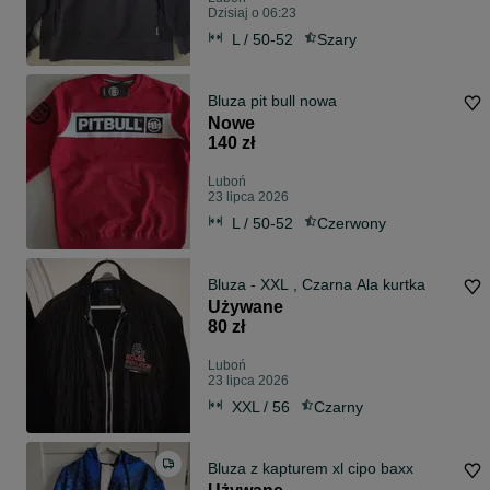
Dzisiaj o 06:23
L / 50-52
Szary
Bluza pit bull nowa
Nowe
140 zł
Luboń
23 lipca 2026
L / 50-52
Czerwony
Bluza - XXL , Czarna Ala kurtka
Używane
80 zł
Luboń
23 lipca 2026
XXL / 56
Czarny
Bluza z kapturem xl cipo baxx