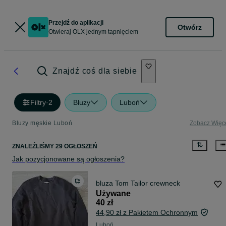
Przejdź do aplikacji
Otwórz
Otwieraj OLX jednym tapnięciem
Znajdź coś dla siebie
Filtry
·
2
Bluzy
Luboń
Bluzy męskie Luboń
Zobacz Więc
ZNALEŹLIŚMY 29 OGŁOSZEŃ
Jak pozycjonowane są ogłoszenia?
bluza Tom Tailor crewneck
Używane
40 zł
44,90 zł z Pakietem Ochronnym
Luboń