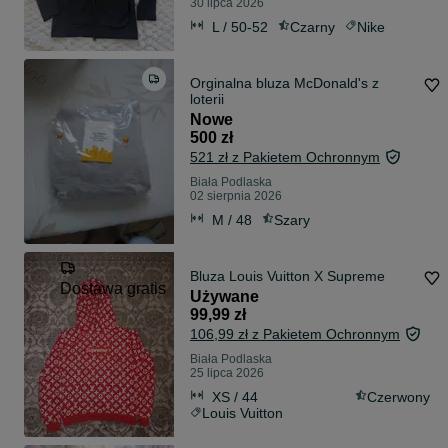
30 lipca 2026
L / 50-52
Czarny
Nike
Orginalna bluza McDonald's z
loterii
Nowe
500 zł
521 zł z Pakietem Ochronnym
Biała Podlaska
02 sierpnia 2026
M / 48
Szary
Bluza Louis Vuitton X Supreme
Dostawa gratis
Używane
99,99 zł
106,99 zł z Pakietem Ochronnym
Biała Podlaska
25 lipca 2026
XS / 44
Czerwony
Louis Vuitton