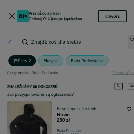
Przejdź do aplikacji
Otwórz
Otwieraj OLX jednym tapnięciem
Znajdź coś dla siebie
Filtry
·
2
Bluzy
Biała Podlaska
Bluzy męskie Biała Podlaska
Zobacz Więc
ZNALEŹLIŚMY 66 OGŁOSZEŃ
Jak pozycjonowane są ogłoszenia?
Blua zipper nike tech
Nowe
250 zł
Biała Podlaska