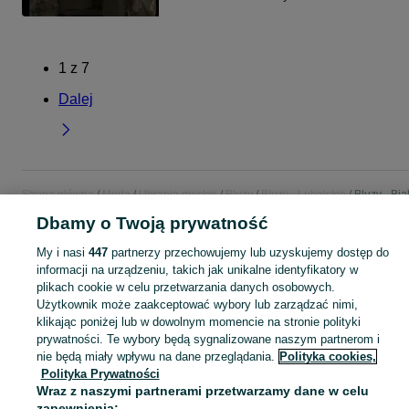
1
z
7
Dalej
Strona główna
Moda
Ubrania męskie
Bluzy
Bluzy - Lubelskie
Bluzy - Bia
Podlaska
Dbamy o Twoją prywatność
My i nasi
447
partnerzy przechowujemy lub uzyskujemy dostęp do
KATEGORIA
informacji na urządzeniu, takich jak unikalne identyfikatory w
plikach cookie w celu przetwarzania danych osobowych.
Zobacz Więc
Użytkownik może zaakceptować wybory lub zarządzać nimi,
Szeroki wybór bluz męskich Biała Podlaska ▶️ z kapturem, dresowe, oversize i z nadrukiem ✅ Nowe i używane w atrakcyjnych cenach ✌ Znajdź oferty na OLX.pl!
klikając poniżej lub w dowolnym momencie na stronie polityki
prywatności. Te wybory będą sygnalizowane naszym partnerom i
Mapa kategorii
nie będą miały wpływu na dane przeglądania.
Polityka cookies,
Polityka Prywatności
Mapa miejscowości
Wraz z naszymi partnerami przetwarzamy dane w celu
Mapa ministron
zapewnienia: