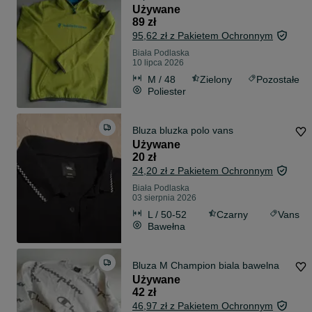
męska
Używane
89 zł
95,62 zł z Pakietem Ochronnym
Biała Podlaska
10 lipca 2026
M / 48
Zielony
Pozostałe
Poliester
Bluza bluzka polo vans
Używane
20 zł
24,20 zł z Pakietem Ochronnym
Biała Podlaska
03 sierpnia 2026
L / 50-52
Czarny
Vans
Bawełna
Bluza M Champion biala bawelna
Używane
42 zł
46,97 zł z Pakietem Ochronnym