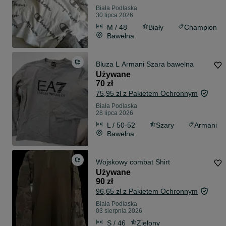
Biała Podlaska
30 lipca 2026
M / 48
Biały
Champion
Bawełna
Bluza L Armani Szara bawelna
Używane
70 zł
75,95 zł z Pakietem Ochronnym
Biała Podlaska
28 lipca 2026
L / 50-52
Szary
Armani
Bawełna
Wojskowy combat Shirt
Używane
90 zł
96,65 zł z Pakietem Ochronnym
Biała Podlaska
03 sierpnia 2026
S / 46
Zielony