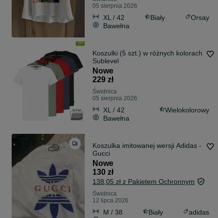
05 sierpnia 2026
XL / 42
Biały
Orsay
Bawełna
Koszulki (5 szt.) w różnych kolorach
Sublevel
Nowe
229 zł
Świdnica
05 sierpnia 2026
XL / 42
Wielokolorowy
Bawełna
Koszulka imitowanej wersji Adidas -
Gucci
Nowe
130 zł
138,05 zł z Pakietem Ochronnym
Świdnica
12 lipca 2026
M / 38
Biały
adidas