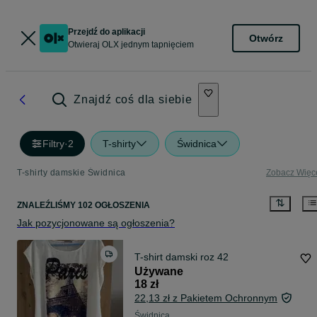
Przejdź do aplikacji
Otwórz
Otwieraj OLX jednym tapnięciem
Znajdź coś dla siebie
Filtry
·
2
T-shirty
Świdnica
T-shirty damskie Świdnica
Zobacz Więc
ZNALEŹLIŚMY 102 OGŁOSZENIA
Jak pozycjonowane są ogłoszenia?
T-shirt damski roz 42
Używane
18 zł
22,13 zł z Pakietem Ochronnym
Świdnica