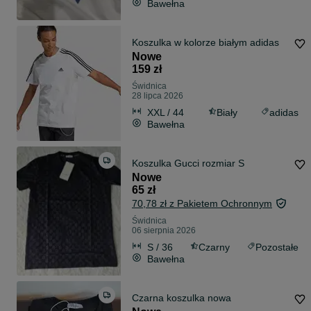
Bawełna
Koszulka w kolorze białym adidas
Nowe
159 zł
Świdnica
28 lipca 2026
XXL / 44
Biały
adidas
Bawełna
Koszulka Gucci rozmiar S
Nowe
65 zł
70,78 zł z Pakietem Ochronnym
Świdnica
06 sierpnia 2026
S / 36
Czarny
Pozostałe
Bawełna
Czarna koszulka nowa