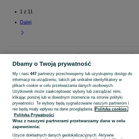
1
z
11
Dalej
Strona główna
Moda
Ubrania damskie
T-shirty i podkoszulki
T-shirty
T-
shirty - Dolnośląskie
T-shirty - Świdnica
Dbamy o Twoją prywatność
My i nasi
447
partnerzy przechowujemy lub uzyskujemy dostęp do
KATEGORIA
informacji na urządzeniu, takich jak unikalne identyfikatory w
plikach cookie w celu przetwarzania danych osobowych.
Użytkownik może zaakceptować wybory lub zarządzać nimi,
Zobacz Więc
Szeroki wybór t-shirtów damskich Świdnica ▶️ z nadrukiem, oversize i kolorowe ✅ Nowe i używane w dobrych cenach ✌ Sprawdź oferty na OLX.pl!
klikając poniżej lub w dowolnym momencie na stronie polityki
prywatności. Te wybory będą sygnalizowane naszym partnerom i
Mapa kategorii
nie będą miały wpływu na dane przeglądania.
Polityka cookies,
Polityka Prywatności
Mapa miejscowości
Wraz z naszymi partnerami przetwarzamy dane w celu
Mapa ministron
zapewnienia:
Popularne wyszukiwania
Użycie dokładnych danych geolokalizacyjnych. Aktywne