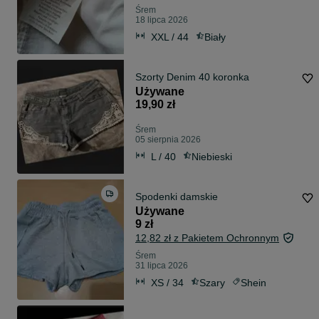
Śrem
18 lipca 2026
XXL / 44
Biały
Szorty Denim 40 koronka
Używane
19,90 zł
Śrem
05 sierpnia 2026
L / 40
Niebieski
Spodenki damskie
Używane
9 zł
12,82 zł z Pakietem Ochronnym
Śrem
31 lipca 2026
XS / 34
Szary
Shein