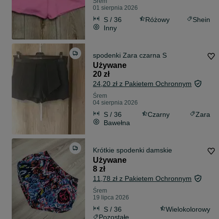
Śrem
01 sierpnia 2026
S / 36
Różowy
Shein
Inny
spodenki Zara czarna S
Używane
20 zł
24,20 zł z Pakietem Ochronnym
Śrem
04 sierpnia 2026
S / 36
Czarny
Zara
Bawełna
Krótkie spodenki damskie
Używane
8 zł
11,78 zł z Pakietem Ochronnym
Śrem
19 lipca 2026
S / 36
Wielokolorowy
Pozostałe