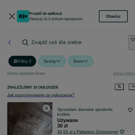
Przejdź do aplikacji
Otwórz
Otwieraj OLX jednym tapnięciem
Znajdź coś dla siebie
Filtry
·
2
Szorty
Śrem
Szorty damskie Śrem
Zobacz Więc
ZNALEŹLIŚMY 30 OGŁOSZEŃ
Jak pozycjonowane są ogłoszenia?
Sprzedam damskie spodenki
krótkie
Używane
30 zł
34,55 zł z Pakietem Ochronnym