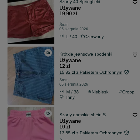
Szorty 40 Springfield
Używane
19,90 zł
Śrem
05 sierpnia 2026
L / 40
Czerwony
Krótkie jeansowe spodenki
Używane
12 zł
15,92 zł z Pakietem Ochronnym
Śrem
05 sierpnia 2026
M / 38
Niebieski
Cropp
Inny
Szorty damskie shein S
Używane
10 zł
13,85 zł z Pakietem Ochronnym