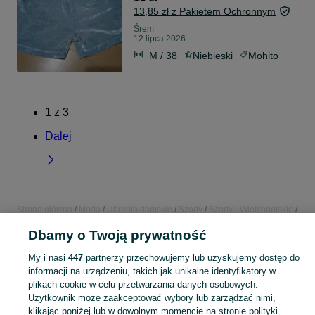
13,85 zł z Pakietem Ochronnym
Śrem
12 lipca 2026
M / 38
Niebieski
Mohito
1
z
3
Dalej
Strona główna
Moda
Ubrania damskie
Szorty
Szorty - Wielkopolskie
Szorty - Śrem
Dbamy o Twoją prywatność
My i nasi
447
partnerzy przechowujemy lub uzyskujemy dostęp do
KATEGORIA
informacji na urządzeniu, takich jak unikalne identyfikatory w
plikach cookie w celu przetwarzania danych osobowych.
Zobacz Więc
Szeroki wybór szortów damskich Śrem ▶️ jeansowe, dresowe, koronkowe i letnie ✅ Nowe i używane w atrakcyjnych cenach ✌ Znajdź oferty na OLX.pl!
Użytkownik może zaakceptować wybory lub zarządzać nimi,
klikając poniżej lub w dowolnym momencie na stronie polityki