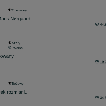
Czerwony
Mads Nørgaard
44,
Szary
Wełna
żkowany
19,
Beżowy
ek rozmiar L
34,