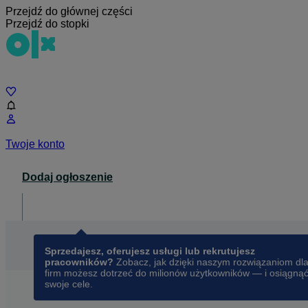
Przejdź do głównej części
Przejdź do stopki
Czat
Twoje konto
Dodaj ogłoszenie
Dla biznesu
opens in a new tab
Sprzedajesz, oferujesz usługi lub rekrutujesz
pracowników?
Zobacz, jak dzięki naszym rozwiązaniom dl
firm możesz dotrzeć do milionów użytkowników — i osiągną
swoje cele.