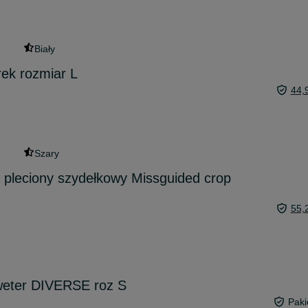
Biały
ek rozmiar L
44,
Szary
 pleciony szydełkowy Missguided crop
55,
eter DIVERSE roz S
Paki