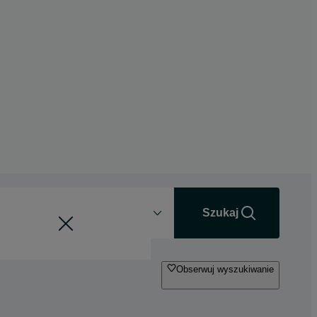
Odległość
+0 km
Szukaj
Obserwuj wyszukiwanie