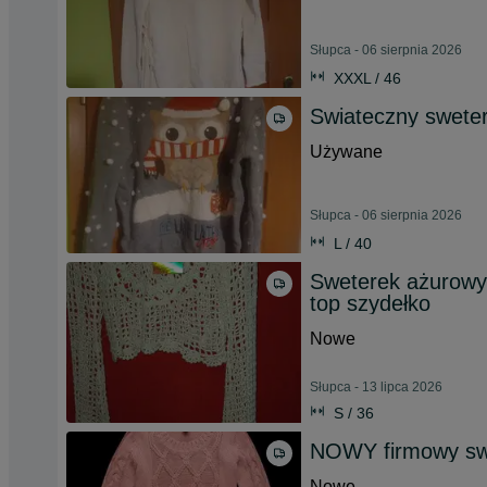
Słupca - 06 sierpnia 2026
XXXL / 46
Swiateczny sweter
Używane
Słupca - 06 sierpnia 2026
L / 40
Sweterek ażurowy
top szydełko
Nowe
Słupca - 13 lipca 2026
S / 36
NOWY firmowy sw
Nowe