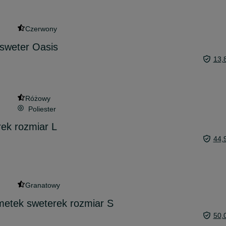
Czerwony
sweter Oasis
13,
Różowy
Poliester
ek rozmiar L
44,
Granatowy
metek sweterek rozmiar S
50,