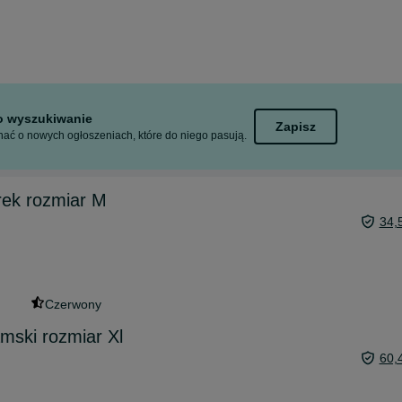
to wyszukiwanie
Zapisz
ać o nowych ogłoszeniach, które do niego pasują.
rek rozmiar M
34,
Czerwony
mski rozmiar Xl
60,