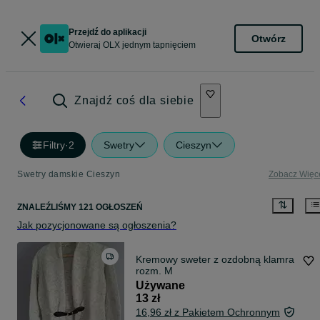
Przejdź do aplikacji
Otwórz
Otwieraj OLX jednym tapnięciem
Znajdź coś dla siebie
Filtry
·
2
Swetry
Cieszyn
Swetry damskie Cieszyn
Zobacz Więc
ZNALEŹLIŚMY 121 OGŁOSZEŃ
Jak pozycjonowane są ogłoszenia?
Kremowy sweter z ozdobną klamra
rozm. M
Używane
13 zł
16,96 zł z Pakietem Ochronnym