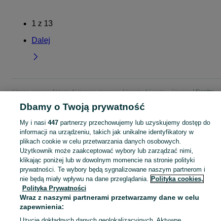
1
z
13
Dalej
Strona główna
Moda
Ubrania damskie
Swetry
Swetry - Śląskie
Swetry -
Cieszyn
Dbamy o Twoją prywatność
My i nasi
447
partnerzy przechowujemy lub uzyskujemy dostęp do
KATEGORIA
informacji na urządzeniu, takich jak unikalne identyfikatory w
plikach cookie w celu przetwarzania danych osobowych.
Użytkownik może zaakceptować wybory lub zarządzać nimi,
Zobacz Więc
Szeroki wybór swetrów damskich Cieszyn ▶️ wełniane, kaszmirowe, oversize i kolorowe ✅ Nowe i używane w dobrych cenach ✌ Sprawdź oferty na OLX.pl!
klikając poniżej lub w dowolnym momencie na stronie polityki
prywatności. Te wybory będą sygnalizowane naszym partnerom i
Mapa kategorii
nie będą miały wpływu na dane przeglądania.
Polityka cookies,
Polityka Prywatności
Mapa miejscowości
Wraz z naszymi partnerami przetwarzamy dane w celu
Mapa ministron
zapewnienia:
Popularne wyszukiwania
Użycie dokładnych danych geolokalizacyjnych. Aktywne