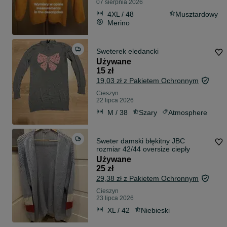
07 sierpnia 2026
4XL / 48
Musztardowy
Merino
Sweterek eledancki
Używane
15 zł
19,03 zł z Pakietem Ochronnym
Cieszyn
22 lipca 2026
M / 38
Szary
Atmosphere
Sweter damski błękitny JBC
rozmiar 42/44 oversize ciepły
Używane
25 zł
29,38 zł z Pakietem Ochronnym
Cieszyn
23 lipca 2026
XL / 42
Niebieski