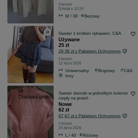
Cieszyn
Dzisiaj o 10:24
M / 38
Beżowy
Sweter z krótkim rękawem, C&A
Używane
25 zł
29,38 zł z Pakietem Ochronnym
Cieszyn
12 lipca 2026
Uniwersalny
Brązowy
C&A
Inny
Sweter damski w jednolitym kolorze
Dostawa gratis
ciepły na jesień
Nowe
62 zł
67,67 zł z Pakietem Ochronnym
Cieszyn
25 lipca 2026
L / 40
Różowy