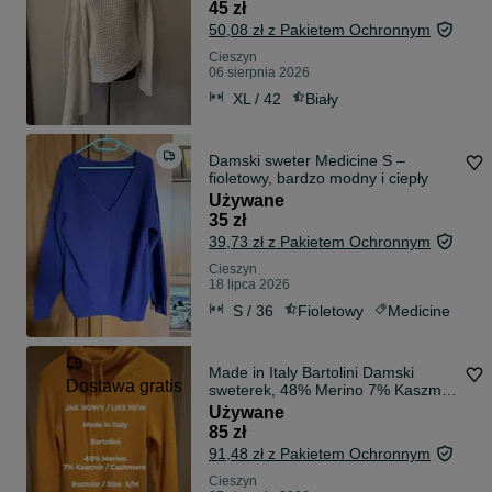
45 zł
50,08 zł z Pakietem Ochronnym
Cieszyn
06 sierpnia 2026
XL / 42
Biały
Damski sweter Medicine S –
fioletowy, bardzo modny i ciepły
Używane
35 zł
39,73 zł z Pakietem Ochronnym
Cieszyn
18 lipca 2026
S / 36
Fioletowy
Medicine
Made in Italy Bartolini Damski
Dostawa gratis
sweterek, 48% Merino 7% Kaszmir,
S/M
Używane
85 zł
91,48 zł z Pakietem Ochronnym
Cieszyn