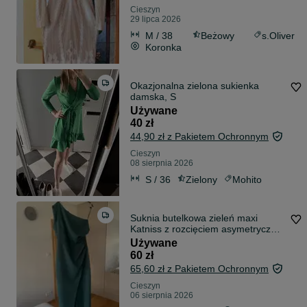
Cieszyn
29 lipca 2026
M / 38
Beżowy
s.Oliver
Koronka
Okazjonalna zielona sukienka
damska, S
Używane
40 zł
44,90 zł z Pakietem Ochronnym
Cieszyn
08 sierpnia 2026
S / 36
Zielony
Mohito
Suknia butelkowa zieleń maxi
Katniss z rozcięciem asymetryczny
dekolt
Używane
60 zł
65,60 zł z Pakietem Ochronnym
Cieszyn
06 sierpnia 2026