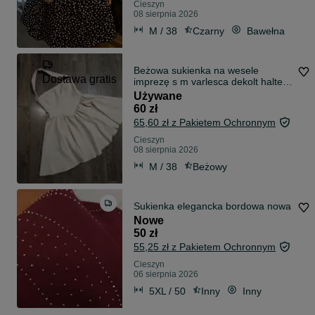
Cieszyn
08 sierpnia 2026
M / 38
Czarny
Bawełna
Beżowa sukienka na wesele
Dostawa gratis
imprezę s m varlesca dekolt halter
chic krótka
Używane
60 zł
65,60 zł z Pakietem Ochronnym
Cieszyn
08 sierpnia 2026
M / 38
Beżowy
Sukienka elegancka bordowa nowa
Nowe
50 zł
55,25 zł z Pakietem Ochronnym
Cieszyn
06 sierpnia 2026
5XL / 50
Inny
Inny