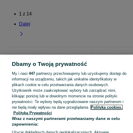
1
z
14
Dalej
Strona główna
Moda
Ubrania damskie
Sukienki
Suknie wieczorowe
Suknie wieczorowe - Śląskie
Suknie wieczorowe - Cieszyn
Dbamy o Twoją prywatność
My i nasi
447
partnerzy przechowujemy lub uzyskujemy dostęp do
KATEGORIA
informacji na urządzeniu, takich jak unikalne identyfikatory w
plikach cookie w celu przetwarzania danych osobowych.
Użytkownik może zaakceptować wybory lub zarządzać nimi,
Zobacz Więc
Szeroki wybór sukni wieczorowych damskich Cieszyn ▶️ Nowe i używane w dobrych cenach ✌ Przeglądaj i wybierz najlepszą ofertę na OLX.pl!
klikając poniżej lub w dowolnym momencie na stronie polityki
prywatności. Te wybory będą sygnalizowane naszym partnerom i
Mapa kategorii
nie będą miały wpływu na dane przeglądania.
Polityka cookies,
Polityka Prywatności
Mapa miejscowości
Wraz z naszymi partnerami przetwarzamy dane w celu
Mapa ministron
zapewnienia:
Popularne wyszukiwania
Użycie dokładnych danych geolokalizacyjnych. Aktywne