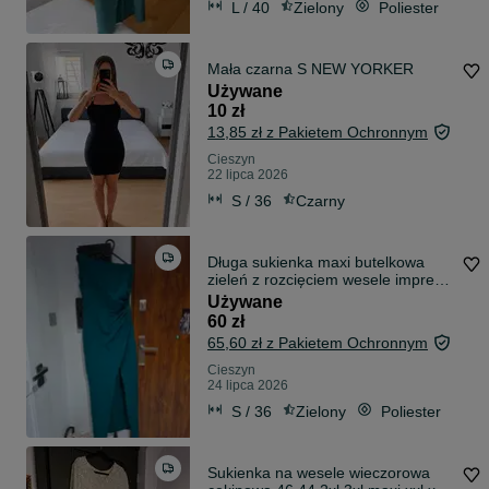
L / 40
Zielony
Poliester
Mała czarna S NEW YORKER
Używane
10 zł
13,85 zł z Pakietem Ochronnym
Cieszyn
22 lipca 2026
S / 36
Czarny
Długa sukienka maxi butelkowa
zieleń z rozcięciem wesele impreza
uroczystość Katniss
Używane
60 zł
65,60 zł z Pakietem Ochronnym
Cieszyn
24 lipca 2026
S / 36
Zielony
Poliester
Sukienka na wesele wieczorowa