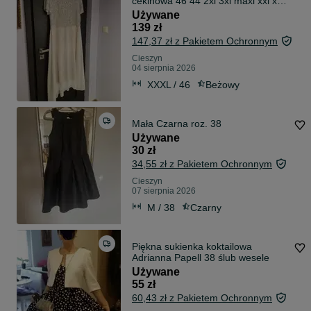
cekinowa 46 44 2xl 3xl maxi xxl xxxl
dla mamy weselnej babci lekka
Używane
beżowa
139 zł
147,37 zł z Pakietem Ochronnym
Cieszyn
04 sierpnia 2026
XXXL / 46
Beżowy
Mała Czarna roz. 38
Używane
30 zł
34,55 zł z Pakietem Ochronnym
Cieszyn
07 sierpnia 2026
M / 38
Czarny
Piękna sukienka koktailowa
Adrianna Papell 38 ślub wesele
Używane
55 zł
60,43 zł z Pakietem Ochronnym