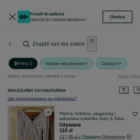
Przejdź do aplikacji
Otwórz
Otwieraj OLX jednym tapnięciem
Znajdź coś dla siebie
Filtry
·
2
Suknie wieczorowe
Cieszyn
Suknie wieczorowe damskie Cieszyn
Zobacz Więc
ZNALEŹLIŚMY 134 OGŁOSZENIA
Jak pozycjonowane są ogłoszenia?
Piękna, kobieca, elegancka i
seksowna sukienka Soky & Soka
Używane
110 zł
117,35 zł z Pakietem Ochronnym