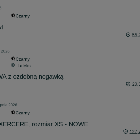
6
Czarny
yl
55,
a 2026
Czarny
Lateks
WA z ozdobną nogawką
29,
rpnia 2026
Czarny
 EXERCERE, rozmiar XS - NOWE
127,