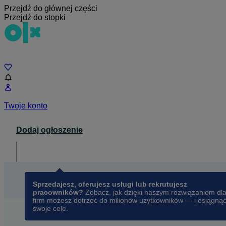
Przejdź do głównej części
Przejdź do stopki
Czat
Twoje konto
Dodaj ogłoszenie
Dla biznesu
opens in a new tab
Sprzedajesz, oferujesz usługi lub rekrutujesz
pracowników?
Zobacz, jak dzięki naszym rozwiązaniom dl
firm możesz dotrzeć do milionów użytkowników — i osiągną
swoje cele.