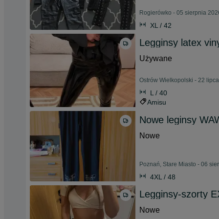
Rogierówko - 05 sierpnia 202
XL / 42
Legginsy latex vin
Używane
Ostrów Wielkopolski - 22 lipc
L / 40
Amisu
Nowe leginsy WA
Nowe
Poznań, Stare Miasto - 06 sie
4XL / 48
Legginsy-szorty
Nowe