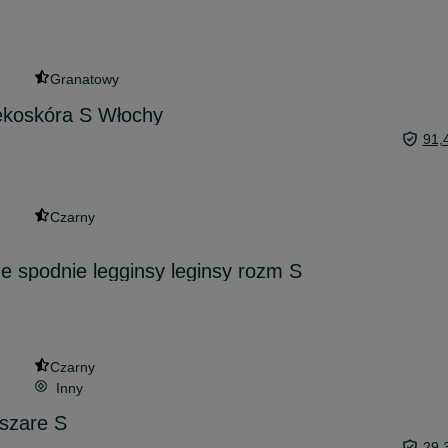
Granatowy
ekoskóra S Włochy
91,
Czarny
 spodnie legginsy leginsy rozm S
Czarny
Inny
szare S
29,