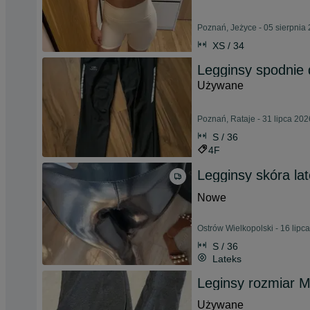
Poznań, Jeżyce - 05 sierpnia
XS / 34
Legginsy spodnie 
Używane
Poznań, Rataje - 31 lipca 202
S / 36
4F
Legginsy skóra lat
Nowe
Ostrów Wielkopolski - 16 lipc
S / 36
Lateks
Leginsy rozmiar 
Używane