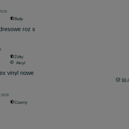
 2026
Biały
dresowe roz s
6
Żółty
Akryl
ex vinyl nowe
60,
a 2026
Czarny
M