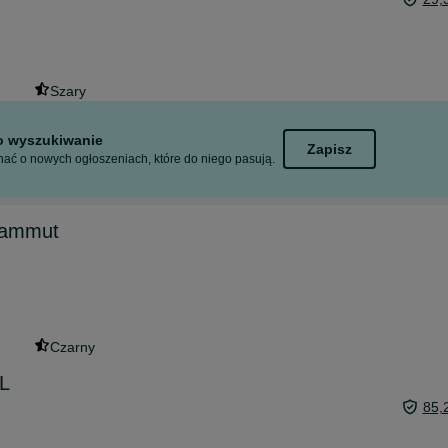
Szary
to wyszukiwanie
Zapisz
ać o nowych ogłoszeniach, które do niego pasują.
Mammut
Czarny
XL
85,