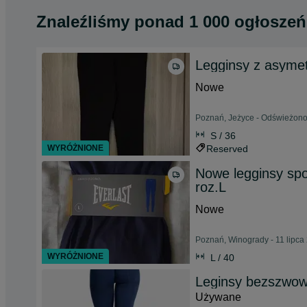
Znaleźliśmy
ponad
1 000 ogłoszeń
Legginsy z asymet
Nowe
Poznań, Jeżyce - Odświeżono
S / 36
WYRÓŻNIONE
Reserved
Nowe legginsy sp
roz.L
Nowe
Poznań, Winogrady - 11 lipca
WYRÓŻNIONE
L / 40
Leginsy bezszwow
Używane