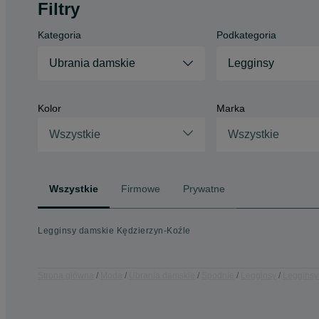
Filtry
Kategoria
Podkategoria
Ubrania damskie
Legginsy
Kolor
Marka
Wszystkie
Wszystkie
Wszystkie
Firmowe
Prywatne
Legginsy damskie Kędzierzyn-Koźle
Strona główna
Moda
Ubrania damskie
Spodnie
Legginsy
Legginsy