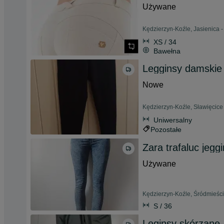
Używane
Kędzierzyn-Koźle, Jasienica -
XS / 34
Bawełna
Legginsy damskie 
Nowe
Kędzierzyn-Koźle, Sławięcice 
Uniwersalny
Pozostałe
Zara trafaluc jegg
Używane
Kędzierzyn-Koźle, Śródmieści
S / 36
Leginsy skórzane