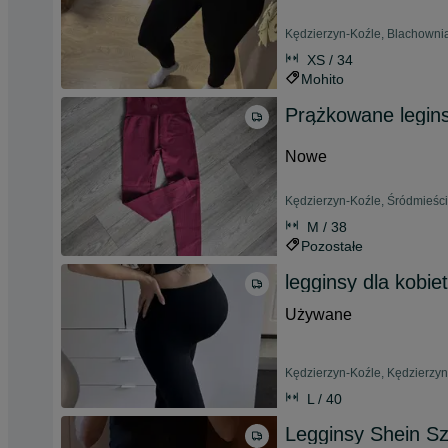
Kędzierzyn-Koźle, Blachownia
XS / 34
Mohito
Prążkowane legin
Nowe
Kędzierzyn-Koźle, Śródmieści
M / 38
Pozostałe
legginsy dla kobiet
Używane
Kędzierzyn-Koźle, Kędzierzyn 
L / 40
Legginsy Shein S