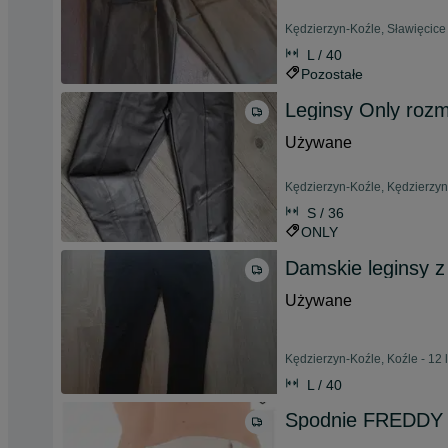
Kędzierzyn-Koźle, Sławięcice 
L / 40
Pozostałe
Leginsy Only rozm
Używane
Kędzierzyn-Koźle, Kędzierzyn 
S / 36
ONLY
Damskie leginsy 
Używane
Kędzierzyn-Koźle, Koźle - 12 
L / 40
Spodnie FREDDY 