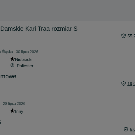
Damskie Kari Traa rozmiar S
55,
 Śląska - 30 lipca 2026
Niebieski
Poliester
remowe
19,
- 28 lipca 2026
Inny
S
6,