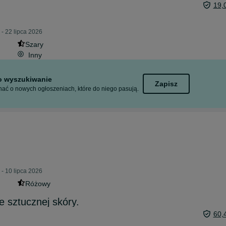
19,
- 22 lipca 2026
Szary
Inny
to wyszukiwanie
Zapisz
ać o nowych ogłoszeniach, które do niego pasują.
- 10 lipca 2026
Różowy
e sztucznej skóry.
60,