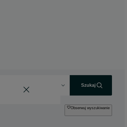
Odległość
+0 km
Szukaj
Obserwuj wyszukiwanie