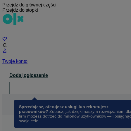
Przejdź do głównej części
Przejdź do stopki
Czat
Twoje konto
Dodaj ogłoszenie
Dla biznesu
opens in a new tab
Sprzedajesz, oferujesz usługi lub rekrutujesz
pracowników?
Zobacz, jak dzięki naszym rozwiązaniom dl
firm możesz dotrzeć do milionów użytkowników — i osiągną
swoje cele.