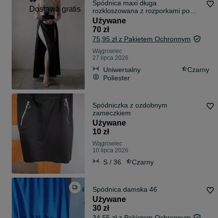
Spódnica maxi długa
Dostawa gratis
rozkloszowana z rozporkami po
bokach czarna Wassyl
Używane
70 zł
75,95 zł z Pakietem Ochronnym
Wągrowiec
27 lipca 2026
Uniwersalny
Czarny
Poliester
Spódniczka z ozdobnym
zameczkiem
Używane
10 zł
Wągrowiec
10 lipca 2026
S / 36
Czarny
Spódnica damska 46
Używane
30 zł
34,55 zł z Pakietem Ochronnym