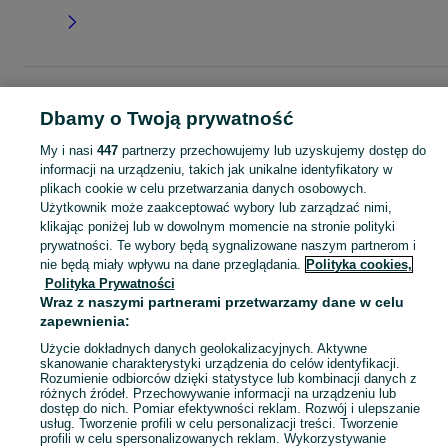
Strona główna
Moda
Ubrania damskie
Spódnice
Spódnice - Wielkopolski
Spódnice - Wągrowiec
Dbamy o Twoją prywatność
My i nasi
447
partnerzy przechowujemy lub uzyskujemy dostęp do
KATEGORIA
informacji na urządzeniu, takich jak unikalne identyfikatory w
plikach cookie w celu przetwarzania danych osobowych.
Użytkownik może zaakceptować wybory lub zarządzać nimi,
Zobacz Więc
Szeroki wybór spódnic damskich Wągrowiec ▶️ midi, maxi, mini, jeansowe i eleganckie ✅ Nowe i używane w atrakcyjnych cenach ✌ Znajdź oferty na OLX.pl!
klikając poniżej lub w dowolnym momencie na stronie polityki
prywatności. Te wybory będą sygnalizowane naszym partnerom i
nie będą miały wpływu na dane przeglądania.
Polityka cookies,
Mapa kategorii
Polityka Prywatności
Mapa miejscowości
Wraz z naszymi partnerami przetwarzamy dane w celu
Mapa ministron
zapewnienia:
Popularne wyszukiwania
Użycie dokładnych danych geolokalizacyjnych. Aktywne
skanowanie charakterystyki urządzenia do celów identyfikacji.
Rozumienie odbiorców dzięki statystyce lub kombinacji danych z
różnych źródeł. Przechowywanie informacji na urządzeniu lub
dostęp do nich. Pomiar efektywności reklam. Rozwój i ulepszanie
usług. Tworzenie profili w celu personalizacji treści. Tworzenie
profili w celu spersonalizowanych reklam. Wykorzystywanie