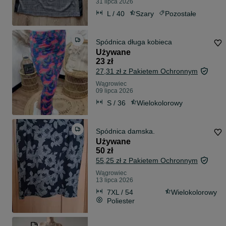
31 lipca 2026
L / 40
Szary
Pozostałe
Spódnica długa kobieca
Używane
23 zł
27,31 zł z Pakietem Ochronnym
Wągrowiec
09 lipca 2026
S / 36
Wielokolorowy
Spódnica damska.
Używane
50 zł
55,25 zł z Pakietem Ochronnym
Wągrowiec
13 lipca 2026
7XL / 54
Wielokolorowy
Poliester