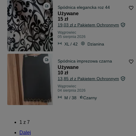
Spódnica elegancka roz 44
Używane
15 zł
19,03 zł z Pakietem Ochronnym
Wągrowiec
05 sierpnia 2026
XL / 42
Dzianina
Spódnica imprezowa czarna
Używane
10 zł
13,85 zł z Pakietem Ochronnym
Wągrowiec
04 sierpnia 2026
M / 38
Czarny
1
z
7
Dalej