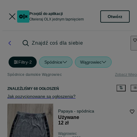
Przejdź do aplikacji
Otwórz
Otwieraj OLX jednym tapnięciem
Znajdź coś dla siebie
Filtry
·
2
Spódnice
Wągrowiec
Spódnice damskie Wągrowiec
Zobacz Więc
ZNALEŹLIŚMY 68 OGŁOSZEŃ
Jak pozycjonowane są ogłoszenia?
Papaya - spódnica
Używane
12 zł
Wągrowiec