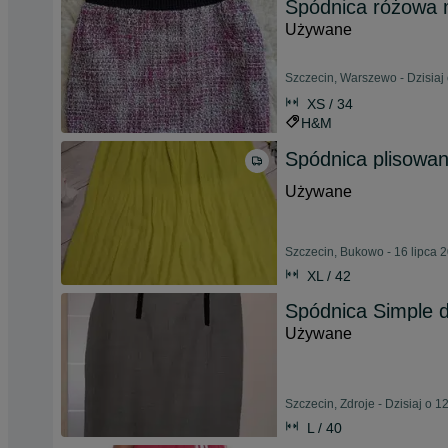
Spódnica różowa m
Używane
Szczecin, Warszewo - Dzisiaj
XS / 34
H&M
Spódnica plisowan
Używane
Szczecin, Bukowo - 16 lipca 
XL / 42
Spódnica Simple d
Używane
Szczecin, Zdroje - Dzisiaj o 1
L / 40