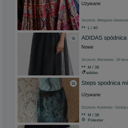
Używane
Szczecin, Wielgowo-Sławocie
L / 40
ADIDAS spódnica 
Nowe
Szczecin, Warszewo - 30 lipc
M / 38
adidas
Steps spodnica mi
Używane
Szczecin, Krzekowo - Dzisiaj 
M / 38
Poliester