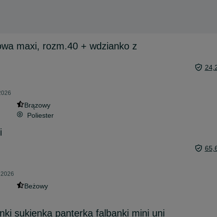
owa maxi, rozm.40 + wdzianko z
24,
 2026
Brązowy
Poliester
i
65,
a 2026
Beżowy
ki sukienka panterka falbanki mini uni