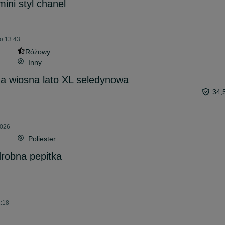
ini styl chanel
 o 13:43
Różowy
Inny
a wiosna lato XL seledynowa
34,
2026
Poliester
robna pepitka
2:18