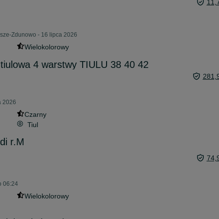
11,
sze-Zdunowo - 16 lipca 2026
Wielokolorowy
tiulowa 4 warstwy TIULU 38 40 42
281,
a 2026
Czarny
Tiul
di r.M
74,
o 06:24
Wielokolorowy