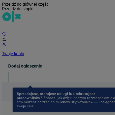
Przejdź do głównej części
Przejdź do stopki
Czat
Twoje konto
Dodaj ogłoszenie
Dla biznesu
opens in a new tab
Sprzedajesz, oferujesz usługi lub rekrutujesz
pracowników?
Zobacz, jak dzięki naszym rozwiązaniom dl
firm możesz dotrzeć do milionów użytkowników — i osiągną
swoje cele.