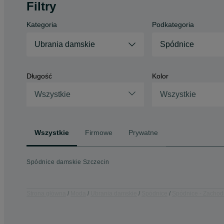
Filtry
Kategoria
Podkategoria
Ubrania damskie
Spódnice
Długość
Kolor
Wszystkie
Wszystkie
Wszystkie
Firmowe
Prywatne
Spódnice damskie Szczecin
Strona główna
Moda
Ubrania damskie
Spódnice
Spódnice - Zachod