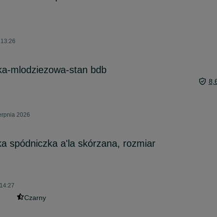
 13:26
a-mlodziezowa-stan bdb
8,
erpnia 2026
a spódniczka a'la skórzana, rozmiar
 14:27
Czarny