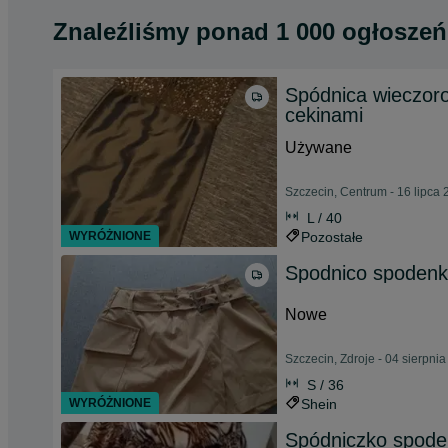
Znaleźliśmy
ponad
1 000 ogłoszeń
Spódnica wieczor
cekinami
Używane
Szczecin, Centrum - 16 lipca
L / 40
WYRÓŻNIONE
Pozostałe
Spodnico spodenk
Nowe
Szczecin, Zdroje - 04 sierpni
S / 36
WYRÓŻNIONE
Shein
Spódniczko spoden