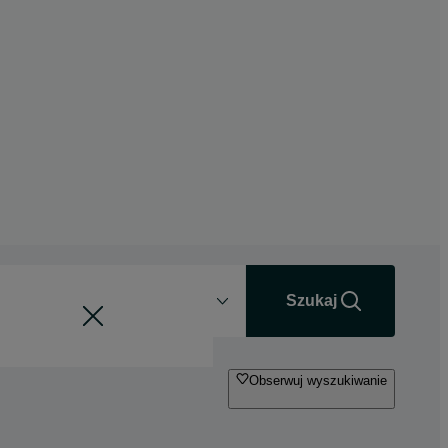
Odległość
+0 km
Szukaj
Obserwuj wyszukiwanie