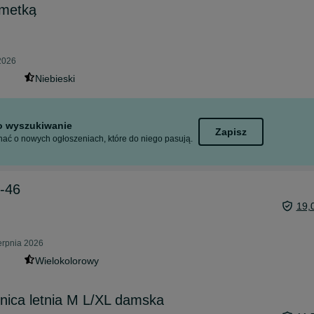
 metką
 2026
Niebieski
to wyszukiwanie
Zapisz
ać o nowych ogłoszeniach, które do niego pasują.
4-46
19,
erpnia 2026
Wielokolorowy
nica letnia M L/XL damska