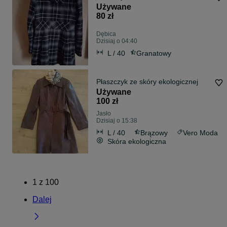
Używane
80 zł
Dębica
Dzisiaj o 04:40
L / 40
Granatowy
Płaszczyk ze skóry ekologicznej
Używane
100 zł
Jasło
Dzisiaj o 15:38
L / 40
Brązowy
Vero Moda
Skóra ekologiczna
1
z
100
Dalej