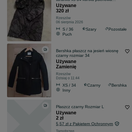
Taranko 36 s
Używane
320 zł
Rzeszów
06 sierpnia 2026
S / 36
Szary
Pozostałe
Puch
Bershka płaszcz na jesień wiosnę
czarny rozmiar 34
Używane
Zamienię
Rzeszów
Dzisiaj o 11:44
XS / 34
Czarny
Bershka
Inny
Płaszcz czarny Rozmiar L
Używane
2 zł
5,57 zł z Pakietem Ochronnym
Tarnobrzeg