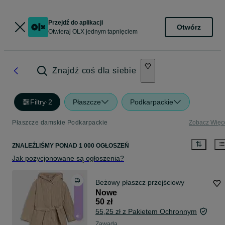
Przejdź do aplikacji
Otwórz
Otwieraj OLX jednym tapnięciem
Znajdź coś dla siebie
Filtry
·
2
Płaszcze
Podkarpackie
Płaszcze damskie Podkarpackie
Zobacz Więc
ZNALEŹLIŚMY
PONAD
1 000 OGŁOSZEŃ
Jak pozycjonowane są ogłoszenia?
Beżowy płaszcz przejściowy
Nowe
50 zł
55,25 zł z Pakietem Ochronnym
Zawada