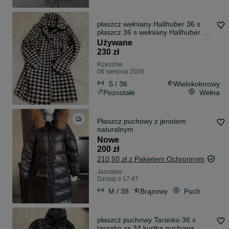
płaszcz wełniany Hallhuber 36 s
płaszcz 36 s wełniany Hallhuber s
36
Używane
230 zł
Rzeszów
06 sierpnia 2026
S / 36
Wielokolorowy
Pozostałe
Wełna
Płaszcz puchowy z jenotem
naturalnym
Nowe
200 zł
210,50 zł z Pakietem Ochronnym
Jarosław
Dzisiaj o 17:47
M / 38
Brązowy
Puch
płaszcz puchowy Taranko 36 s
taranko xs 34 kurtka puchowa