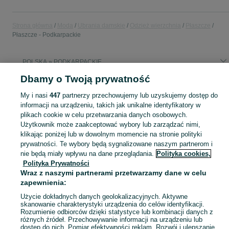
Strona główna
Moda
Ubrania damskie
Odzież wierzchnia
Płaszcze
Płaszcze - Podkarpackie
POLSKA » PODKARPACKIE
Dbamy o Twoją prywatność
KATEGORIA
My i nasi
447
partnerzy przechowujemy lub uzyskujemy dostęp do
informacji na urządzeniu, takich jak unikalne identyfikatory w
Zobacz Więc
plikach cookie w celu przetwarzania danych osobowych.
Szeroki wybór płaszczy damskich Podkarpackie ▶️ wełniane, kaszmirowe, klasyczne i oversize ✅ Nowe i używane w dobrych cenach ✌ Sprawdź oferty na OLX.pl!
Użytkownik może zaakceptować wybory lub zarządzać nimi,
klikając poniżej lub w dowolnym momencie na stronie polityki
Mapa kategorii
prywatności. Te wybory będą sygnalizowane naszym partnerom i
nie będą miały wpływu na dane przeglądania.
Polityka cookies,
Mapa miejscowości
Polityka Prywatności
Mapa ministron
Wraz z naszymi partnerami przetwarzamy dane w celu
Popularne wyszukiwania
zapewnienia:
Użycie dokładnych danych geolokalizacyjnych. Aktywne
skanowanie charakterystyki urządzenia do celów identyfikacji.
Rozumienie odbiorców dzięki statystyce lub kombinacji danych z
różnych źródeł. Przechowywanie informacji na urządzeniu lub
dostęp do nich. Pomiar efektywności reklam. Rozwój i ulepszanie