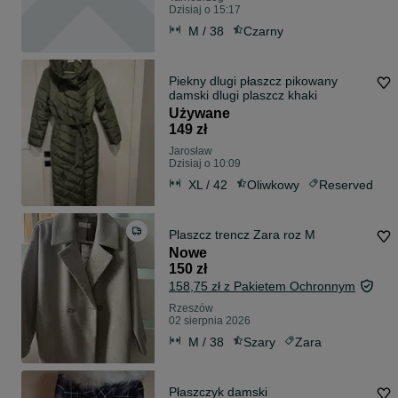
Dzisiaj o 15:17
M / 38
Czarny
Piekny dlugi płaszcz pikowany
damski dlugi plaszcz khaki
Używane
149 zł
Jarosław
Dzisiaj o 10:09
XL / 42
Oliwkowy
Reserved
Plaszcz trencz Zara roz M
Nowe
150 zł
158,75 zł z Pakietem Ochronnym
Rzeszów
02 sierpnia 2026
M / 38
Szary
Zara
Płaszczyk damski