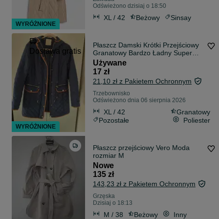
Odświeżono dzisiaj o 18:50
XL / 42
Beżowy
Sinsay
WYRÓŻNIONE
Płaszcz Damski Krótki Przejściowy
Dostawa gratis
Granatowy Bardzo Ładny Super
Stan
Używane
17 zł
21,10 zł z Pakietem Ochronnym
Trzebownisko
Odświeżono dnia 06 sierpnia 2026
XL / 42
Granatowy
Pozostałe
Poliester
WYRÓŻNIONE
Płaszcz przejściowy Vero Moda
rozmiar M
Nowe
135 zł
143,23 zł z Pakietem Ochronnym
Grzęska
Dzisiaj o 18:13
M / 38
Beżowy
Inny