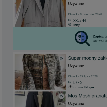
Używane
Otwock - 05 sierpnia 2026
XXL / 44
Inny
Zapisz 
Damy Ci zn
Super modny żaki
Używane
Otwock - 29 lipca 2026
L / 40
Tommy Hilfiger
Mos Mosh granato
Używane