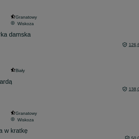
Granatowy
Wiskoza
rka damska
126,
Biały
kardą
138,
Granatowy
Wiskoza
 w kratkę
50,