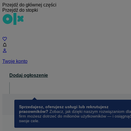
Przejdź do głównej części
Przejdź do stopki
Czat
Twoje konto
Dodaj ogłoszenie
Dla biznesu
opens in a new tab
Sprzedajesz, oferujesz usługi lub rekrutujesz
pracowników?
Zobacz, jak dzięki naszym rozwiązaniom dl
firm możesz dotrzeć do milionów użytkowników — i osiągną
swoje cele.