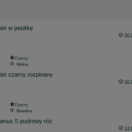
iet w pepitkę
50,
Czarny
Wełna
iet czarny rozpinany
50,
Czarny
Bawełna
arius S pudrowy róż
13,