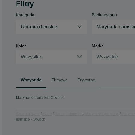
Filtry
Kategoria
Podkategoria
Ubrania damskie
Marynarki damski
Kolor
Marka
Wszystkie
Wszystkie
Wszystkie
Firmowe
Prywatne
Marynarki damskie Otwock
Strona główna
Moda
Ubrania damskie
Marynarki i garnitury
Marynar
damskie - Otwock