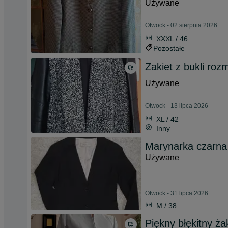
Używane
Otwock - 02 sierpnia 2026
XXXL / 46
Pozostałe
Żakiet z bukli roz
Używane
Otwock - 13 lipca 2026
XL / 42
Inny
Marynarka czarna
Używane
Otwock - 31 lipca 2026
M / 38
Piękny błękitny ża