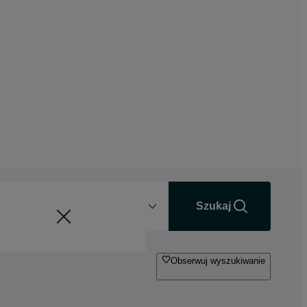
Odległość
+0 km
Szukaj
Obserwuj wyszukiwanie