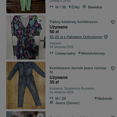
Dzisiaj o 18:50
M / 38
Żółty
Bawełna
Piękny kwiatowy kombinezon
Używane
50 zł
55,25 zł z Pakietem Ochronnym
Hażlach
04 sierpnia 2026
Uniwersalny
Wielokolorowy
Kombinezon damski jeans rozmiar
M
Używane
35 zł
Katowice, Szopienice-Burowiec
01 sierpnia 2026
M / 38
Niebieski
Jeans (Denim)