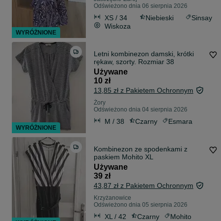
Odświeżono dnia 06 sierpnia 2026
XS / 34
Niebieski
Sinsay
Wiskoza
WYRÓŻNIONE
Letni kombinezon damski, krótki
rękaw, szorty. Rozmiar 38
Używane
10 zł
13,85 zł z Pakietem Ochronnym
Żory
Odświeżono dnia 04 sierpnia 2026
M / 38
Czarny
Esmara
WYRÓŻNIONE
Kombinezon ze spodenkami z
paskiem Mohito XL
Używane
39 zł
43,87 zł z Pakietem Ochronnym
Krzyżanowice
Odświeżono dnia 05 sierpnia 2026
XL / 42
Czarny
Mohito