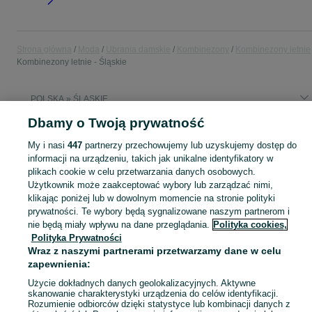
Strona główna
Moda
Ubrania damskie
Kombinezony
Kombinezony letnie
Kombinezony letnie - Śląskie
POLSKA » ŚLĄSKIE
Dbamy o Twoją prywatność
KATEGORIA
My i nasi
447
partnerzy przechowujemy lub uzyskujemy dostęp do
informacji na urządzeniu, takich jak unikalne identyfikatory w
Zobacz Więc
plikach cookie w celu przetwarzania danych osobowych.
Szeroki wybór kombinezonów letnich damskich Śląskie ▶️ bawełniane i szyfonowe ✅ Nowe i używane w dobrych cenach ✌ Znajdź ogłoszenia na OLX.pl!
Użytkownik może zaakceptować wybory lub zarządzać nimi,
klikając poniżej lub w dowolnym momencie na stronie polityki
Mapa kategorii
prywatności. Te wybory będą sygnalizowane naszym partnerom i
nie będą miały wpływu na dane przeglądania.
Polityka cookies,
Mapa miejscowości
Polityka Prywatności
Mapa ministron
Wraz z naszymi partnerami przetwarzamy dane w celu
Popularne wyszukiwania
zapewnienia:
Użycie dokładnych danych geolokalizacyjnych. Aktywne
skanowanie charakterystyki urządzenia do celów identyfikacji.
Rozumienie odbiorców dzięki statystyce lub kombinacji danych z