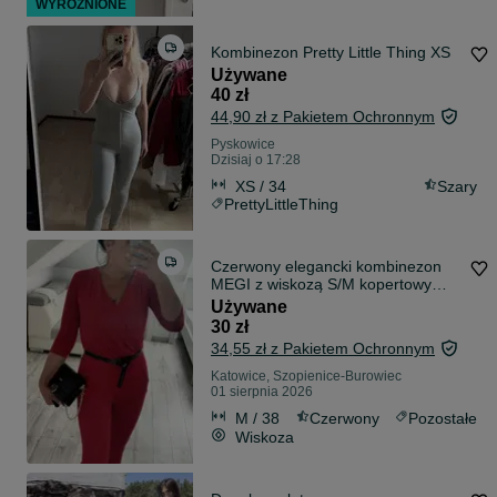
WYRÓŻNIONE
Kombinezon Pretty Little Thing XS
Używane
40 zł
44,90 zł z Pakietem Ochronnym
Pyskowice
Dzisiaj o 17:28
XS / 34
Szary
PrettyLittleThing
Czerwony elegancki kombinezon
MEGI z wiskozą S/M kopertowy
dekolt
Używane
30 zł
34,55 zł z Pakietem Ochronnym
Katowice, Szopienice-Burowiec
01 sierpnia 2026
M / 38
Czerwony
Pozostałe
Wiskoza