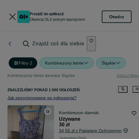
Przejdź do aplikacji
Otwórz
Otwieraj OLX jednym tapnięciem
Znajdź coś dla siebie
Filtry
·
2
Kombinezony letnie
Śląskie
Kombinezony letnie damskie Śląskie
Zobacz Więc
ZNALEŹLIŚMY
PONAD
1 000 OGŁOSZEŃ
Jak pozycjonowane są ogłoszenia?
Kombinezon damski
Używane
30 zł
34,55 zł z Pakietem Ochronnym
Jastrzębie-Zdrój