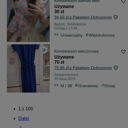
Kombinezon damski letni
Używane
30 zł
34,55 zł z Pakietem Ochronnym
Będzin, Śródmieście
Dzisiaj o 13:45
Uniwersalny
Wielokolorowy
Kombinezon wieczorowy
Używane
70 zł
75,95 zł z Pakietem Ochronnym
Świętochłowice
25 lipca 2026
M / 38
Granatowy
Orsay
1
z
100
Dalej