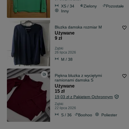
XS / 34
Zielony
Pozostałe
Inny
Bluzka damska rozmiar M
Używane
9 zł
Ząbki
26 lipca 2026
M / 38
Piękna bluzka z wyciętymi
ramionami damska S
Używane
15 zł
19,03 zł z Pakietem Ochronnym
Ząbki
22 lipca 2026
S / 36
Boohoo
Poliester