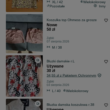
XL / 42
Wielokolorowy
Pozostałe
Inny
Koszulka top Ohmess za grosze
Nowe
50 zł
Ząbki
07 sierpnia 2026
M / 38
Bluzki damskie r.L
Używane
30 zł
34,55 zł z Pakietem Ochronnym
Ząbki
03 sierpnia 2026
L / 40
Wielokolorowy
Bluzka damska koszulowa r.38
Używane