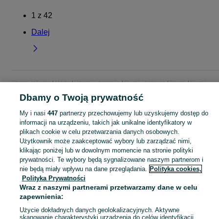
1
z
42
Dalej
Strona główna
Moda
Ubrania damskie
Bluzki i koszule
Bluzki
Bluzki -
Mazowieckie
Bluzki - Ząbki
Dbamy o Twoją prywatność
My i nasi
447
partnerzy przechowujemy lub uzyskujemy dostęp do
KATEGORIA
informacji na urządzeniu, takich jak unikalne identyfikatory w
plikach cookie w celu przetwarzania danych osobowych.
Użytkownik może zaakceptować wybory lub zarządzać nimi,
Zobacz Więc
Szeroki wybór bluzek damskich Ząbki ▶️ Różne materiały i kolory ✅ Nowe i używane w atrakcyjnych cenach ✌ Sprawdź oferty na OLX.pl!
klikając poniżej lub w dowolnym momencie na stronie polityki
prywatności. Te wybory będą sygnalizowane naszym partnerom i
Mapa kategorii
nie będą miały wpływu na dane przeglądania.
Polityka cookies,
Polityka Prywatności
Mapa miejscowości
Wraz z naszymi partnerami przetwarzamy dane w celu
Mapa ministron
zapewnienia:
Popularne wyszukiwania
Użycie dokładnych danych geolokalizacyjnych. Aktywne
skanowanie charakterystyki urządzenia do celów identyfikacji.