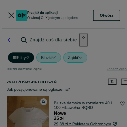
Przejdź do aplikacji
Otwórz
Otwieraj OLX jednym tapnięciem
Znajdź coś dla siebie
Filtry
·
2
Bluzki
Ząbki
Bluzki damskie Ząbki
Zobacz Więc
ZNALEŹLIŚMY 416 OGŁOSZEŃ
Jak pozycjonowane są ogłoszenia?
Bluzka damska w rozmiarze 40 L
100 %bawełna RQRD
Nowe
25 zł
29,38 zł z Pakietem Ochronnym