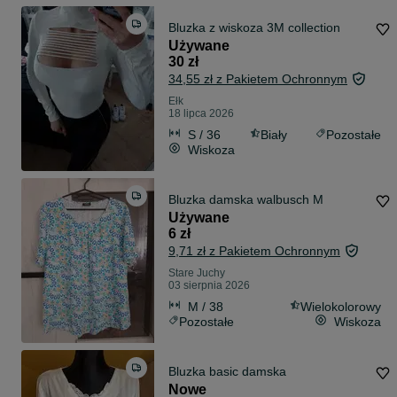
Bluzka z wiskoza 3M collection
Używane
30 zł
34,55 zł z Pakietem Ochronnym
Ełk
18 lipca 2026
S / 36
Biały
Pozostałe
Wiskoza
Bluzka damska walbusch M
Używane
6 zł
9,71 zł z Pakietem Ochronnym
Stare Juchy
03 sierpnia 2026
M / 38
Wielokolorowy
Pozostałe
Wiskoza
Bluzka basic damska
Nowe