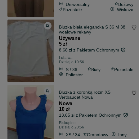
Uniwersalny
Beżowy
Pozostałe
Wiskoza
Bluzka biała elegancka S 36 M 38
woalowe rękawy
Używane
5 zł
8,68 zł z Pakietem Ochronnym
Lubawa
Dzisiaj o 19:56
S / 36
Biały
Pozostałe
Poliester
Bluzka z koronką rozm XS
Vertbaudet Nowa
Nowe
10 zł
13,85 zł z Pakietem Ochronnym
Biskupiec
Dzisiaj o 20:56
XS / 34
Granatowy
Inny