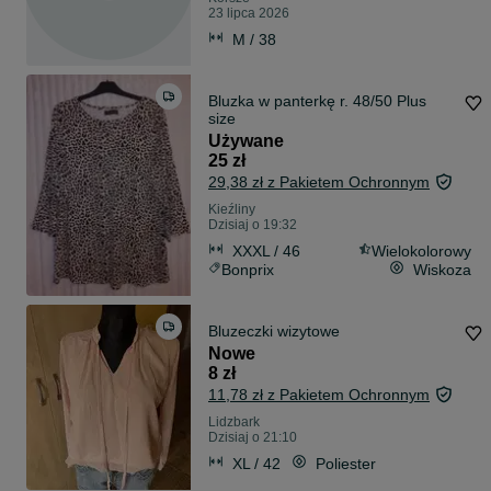
23 lipca 2026
M / 38
Bluzka w panterkę r. 48/50 Plus
size
Używane
25 zł
29,38 zł z Pakietem Ochronnym
Kieźliny
Dzisiaj o 19:32
XXXL / 46
Wielokolorowy
Bonprix
Wiskoza
Bluzeczki wizytowe
Nowe
8 zł
11,78 zł z Pakietem Ochronnym
Lidzbark
Dzisiaj o 21:10
XL / 42
Poliester