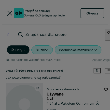
Przejdź do aplikacji
Otwórz
Otwieraj OLX jednym tapnięciem
Znajdź coś dla siebie
Filtry
·
2
Bluzki
Warmińsko-mazurskie
Bluzki damskie Warmińsko-mazurskie
Zobacz Więc
ZNALEŹLIŚMY
PONAD
1 000 OGŁOSZEŃ
Jak pozycjonowane są ogłoszenia?
Mix rzeczy damskich
Używane
1 zł
4,54 zł z Pakietem Ochronnym
Korsze