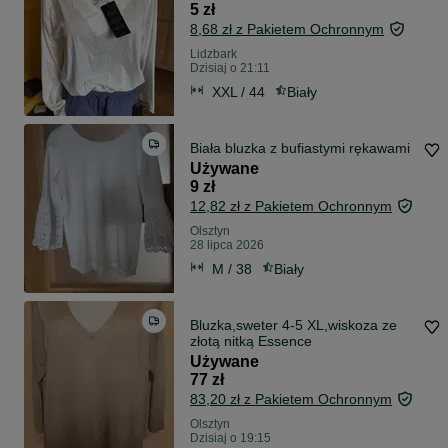
5 zł
8,68 zł z Pakietem Ochronnym
Lidzbark
Dzisiaj o 21:11
XXL / 44
Biały
Biała bluzka z bufiastymi rękawami
Używane
9 zł
12,82 zł z Pakietem Ochronnym
Olsztyn
28 lipca 2026
M / 38
Biały
Bluzka,sweter 4-5 XL,wiskoza ze
złotą nitką Essence
Używane
77 zł
83,20 zł z Pakietem Ochronnym
Olsztyn
Dzisiaj o 19:15