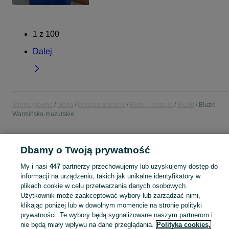
1
z
100
Dalej
Strona główna
Moda
Ubrania damskie
Bluzki i koszule
Bluzki
Bluzki -
Warmińsko-mazurskie
POLSKA » WARMIŃSKO-MAZURSKIE
Dbamy o Twoją prywatność
My i nasi
447
partnerzy przechowujemy lub uzyskujemy dostęp do
KATEGORIA
informacji na urządzeniu, takich jak unikalne identyfikatory w
plikach cookie w celu przetwarzania danych osobowych.
Zobacz Więc
Szeroki wybór bluzek damskich Warmińsko-mazurskie ▶️ Różne materiały i kolory ✅ Nowe i używane w atrakcyjnych cenach ✌ Sprawdź oferty na OLX.pl!
Użytkownik może zaakceptować wybory lub zarządzać nimi,
klikając poniżej lub w dowolnym momencie na stronie polityki
prywatności. Te wybory będą sygnalizowane naszym partnerom i
Mapa kategorii
nie będą miały wpływu na dane przeglądania.
Polityka cookies,