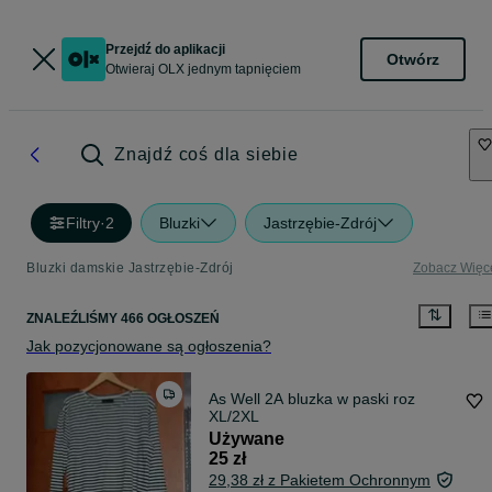
Przejdź do aplikacji
Otwórz
Otwieraj OLX jednym tapnięciem
Znajdź coś dla siebie
Filtry
·
2
Bluzki
Jastrzębie-Zdrój
Bluzki damskie Jastrzębie-Zdrój
Zobacz Więc
ZNALEŹLIŚMY 466 OGŁOSZEŃ
Jak pozycjonowane są ogłoszenia?
As Well 2A bluzka w paski roz
XL/2XL
Używane
25 zł
29,38 zł z Pakietem Ochronnym