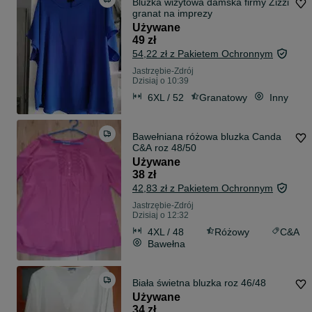
Bluzka wizytowa damska firmy Zizzi
granat na imprezy
Używane
49 zł
54,22 zł z Pakietem Ochronnym
Jastrzębie-Zdrój
Dzisiaj o 10:39
6XL / 52
Granatowy
Inny
Bawełniana różowa bluzka Canda
C&A roz 48/50
Używane
38 zł
42,83 zł z Pakietem Ochronnym
Jastrzębie-Zdrój
Dzisiaj o 12:32
4XL / 48
Różowy
C&A
Bawełna
Biała świetna bluzka roz 46/48
Używane
34 zł