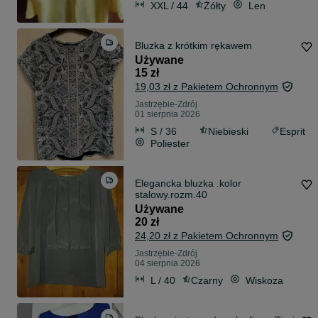
XXL / 44
Żółty
Len
Bluzka z krótkim rękawem
Używane
15 zł
19,03 zł z Pakietem Ochronnym
Jastrzębie-Zdrój
01 sierpnia 2026
S / 36
Niebieski
Esprit
Poliester
Elegancka bluzka .kolor
stalowy.rozm.40
Używane
20 zł
24,20 zł z Pakietem Ochronnym
Jastrzębie-Zdrój
04 sierpnia 2026
L / 40
Czarny
Wiskoza