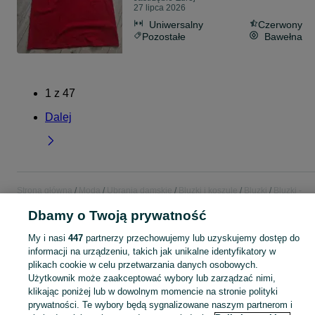
27 lipca 2026
Uniwersalny
Czerwony
Pozostałe
Bawełna
1
z
47
Dalej
Strona główna
Moda
Ubrania damskie
Bluzki i koszule
Bluzki
Bluzki -
Śląskie
Bluzki - Jastrzębie-Zdrój
Dbamy o Twoją prywatność
My i nasi
447
partnerzy przechowujemy lub uzyskujemy dostęp do
KATEGORIA
informacji na urządzeniu, takich jak unikalne identyfikatory w
plikach cookie w celu przetwarzania danych osobowych.
Zobacz Więc
Szeroki wybór bluzek damskich Jastrzębie-Zdrój ▶️ Różne materiały i kolory ✅ Nowe i używane w atrakcyjnych cenach ✌ Sprawdź oferty na OLX.pl!
Użytkownik może zaakceptować wybory lub zarządzać nimi,
klikając poniżej lub w dowolnym momencie na stronie polityki
prywatności. Te wybory będą sygnalizowane naszym partnerom i
Mapa kategorii