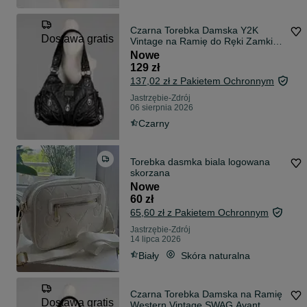
Czarna Torebka Damska Y2K
Dostawa gratis
Vintage na Ramię do Ręki Zamki
Kieszenie Dodatkowy Pasek
Nowe
Pojemna + Bransoletka Gratis
129 zł
137,02 zł z Pakietem Ochronnym
Jastrzębie-Zdrój
06 sierpnia 2026
Czarny
Torebka dasmka biala logowana
skorzana
Nowe
60 zł
65,60 zł z Pakietem Ochronnym
Jastrzębie-Zdrój
14 lipca 2026
Biały
Skóra naturalna
Czarna Torebka Damska na Ramię
Dostawa gratis
Western Vintage SWAG Avant