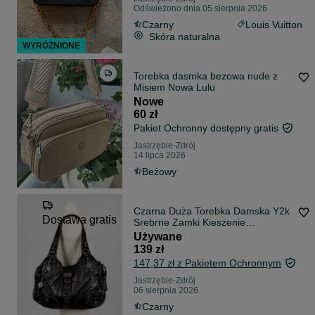
Odświeżono dnia 05 sierpnia 2026
Czarny
Louis Vuitton
Skóra naturalna
WYRÓŻNIONE
Torebka dasmka bezowa nude z
Misiem Nowa Lulu
Nowe
60 zł
Pakiet Ochronny dostępny gratis
Jastrzębie-Zdrój
14 lipca 2026
Beżowy
Czarna Duża Torebka Damska Y2k
Dostawa gratis
Srebrne Zamki Kieszenie
Dodatkowy Pasek Pojemna
Używane
Shopper + Bransoletka Gratis
139 zł
147,37 zł z Pakietem Ochronnym
Jastrzębie-Zdrój
06 sierpnia 2026
Czarny