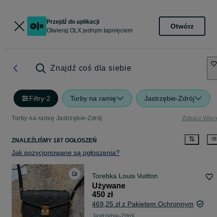
Przejdź do aplikacji
Otwórz
Otwieraj OLX jednym tapnięciem
Znajdź coś dla siebie
Filtry
·
2
Torby na ramię
Jastrzębie-Zdrój
Torby na ramię Jastrzębie-Zdrój
Zobacz Więc
ZNALEŹLIŚMY 187 OGŁOSZEŃ
Jak pozycjonowane są ogłoszenia?
Torebka Louis Vuitton
Używane
450 zł
469,25 zł z Pakietem Ochronnym
Jastrzębie-Zdrój