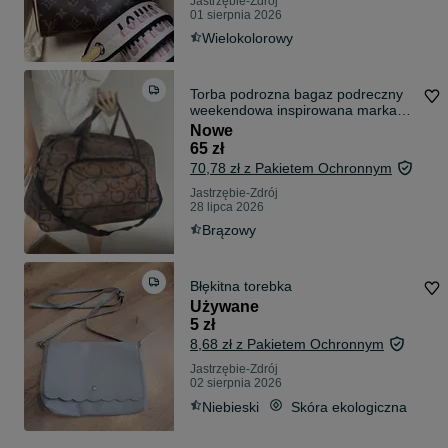
Jastrzębie-Zdrój
01 sierpnia 2026
Wielokolorowy
Torba podrozna bagaz podreczny
weekendowa inspirowana marka
Guess
Nowe
65 zł
70,78 zł z Pakietem Ochronnym
Jastrzębie-Zdrój
28 lipca 2026
Brązowy
Błękitna torebka
Używane
5 zł
8,68 zł z Pakietem Ochronnym
Jastrzębie-Zdrój
02 sierpnia 2026
Niebieski
Skóra ekologiczna