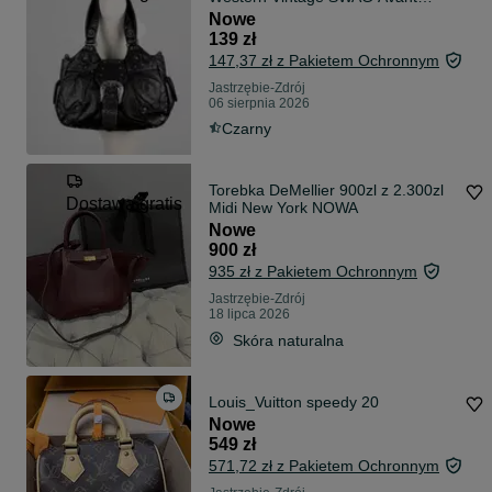
Garde Srebrne Detale Kieszenie
Nowe
Dodatkowy Pasek + Gratis
139 zł
Bransoletka
147,37 zł z Pakietem Ochronnym
Jastrzębie-Zdrój
06 sierpnia 2026
Czarny
Torebka DeMellier 900zl z 2.300zl
Dostawa gratis
Midi New York NOWA
Nowe
900 zł
935 zł z Pakietem Ochronnym
Jastrzębie-Zdrój
18 lipca 2026
Skóra naturalna
Louis_Vuitton speedy 20
Nowe
549 zł
571,72 zł z Pakietem Ochronnym