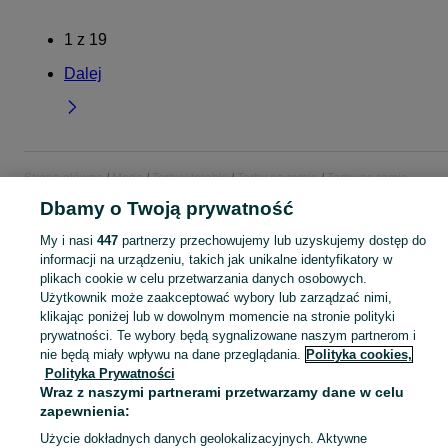
1
z
19
Dalej
Strona główna
Moda
Torby i torebki
Torby na ramię
Torby na ramię -
Śląskie
Torby na ramię - Jastrzębie-Zdrój
Dbamy o Twoją prywatność
My i nasi
447
partnerzy przechowujemy lub uzyskujemy dostęp do
KATEGORIA
informacji na urządzeniu, takich jak unikalne identyfikatory w
plikach cookie w celu przetwarzania danych osobowych.
Użytkownik może zaakceptować wybory lub zarządzać nimi,
Zobacz Więc
Szeroki wybór toreb na ramię Jastrzębie-Zdrój ▶️ skórzane, materiałowe, duże i casualowe ✅ Nowe i używane w atrakcyjnych cenach ✌ Znajdź oferty na OLX.pl!
klikając poniżej lub w dowolnym momencie na stronie polityki
prywatności. Te wybory będą sygnalizowane naszym partnerom i
Mapa kategorii
nie będą miały wpływu na dane przeglądania.
Polityka cookies,
Polityka Prywatności
Mapa miejscowości
Wraz z naszymi partnerami przetwarzamy dane w celu
Mapa ministron
zapewnienia:
Popularne wyszukiwania
Użycie dokładnych danych geolokalizacyjnych. Aktywne