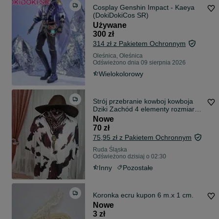
Cosplay Genshin Impact - Kaeya
(DokiDokiCos SR)
Używane
300 zł
314 zł z Pakietem Ochronnym
Oleśnica, Oleśnica
Odświeżono dnia 09 sierpnia 2026
Wielokolorowy
Strój przebranie kowboj kowboja
Dziki Zachód 4 elementy rozmiar
XL
Nowe
70 zł
75,95 zł z Pakietem Ochronnym
Ruda Śląska
Odświeżono dzisiaj o 02:30
Inny
Pozostałe
Koronka ecru kupon 6 m.x 1 cm.
Nowe
3 zł