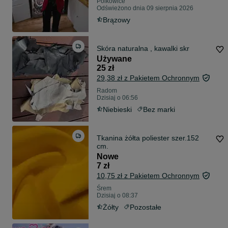
Polkowice
Odświeżono dnia 09 sierpnia 2026
Brązowy
Skóra naturalna , kawalki skr
Używane
25 zł
29,38 zł z Pakietem Ochronnym
Radom
Dzisiaj o 06:56
Niebieski
Bez marki
Tkanina żółta poliester szer.152
cm.
Nowe
7 zł
10,75 zł z Pakietem Ochronnym
Śrem
Dzisiaj o 08:37
Żółty
Pozostałe