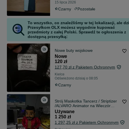
15 lipca 2026
Czarny
Pozostałe
To wszystko, co znaleźliśmy w tej lokalizacji, ale dz
Przesyłkom OLX możesz wygodnie kupować
przedmioty z całej Polski. Sprawdź te ogłoszenia z
dostępną przesyłką:
Nowe buty wojskowe
Nowe
120 zł
127,70 zł z Pakietem Ochronnym
Kielce
Odświeżono dzisiaj o 08:05
Czarny
Strój Maskotka Tancerz / Striptizer
/ALVARO Animator na Wieczór
Panieński
Używane
1 250 zł
1 297,25 zł z Pakietem Ochronnym