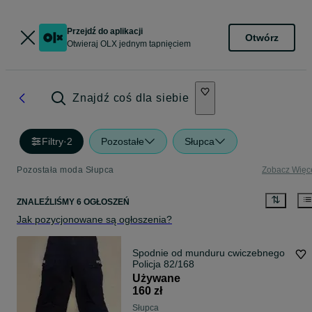
Przejdź do aplikacji
Otwórz
Otwieraj OLX jednym tapnięciem
Znajdź coś dla siebie
Filtry
·
2
Pozostałe
Słupca
Pozostała moda Słupca
Zobacz Więc
ZNALEŹLIŚMY 6 OGŁOSZEŃ
Jak pozycjonowane są ogłoszenia?
Spodnie od munduru cwiczebnego
Policja 82/168
Używane
160 zł
Słupca