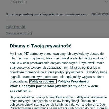
KATEGORIA
Zobacz Więc
Sprzedaż pozostałej mody Słupca ▶️ odzież, obuwie, akcesoria i biżuteria ✅ Nowe i używane w atrakcyjnych cenach ✌ Sprawdź oferty i kupuj na OLX.pl!
Mapa kategorii
Mapa miejscowości
Mapa ministron
Dbamy o Twoją prywatność
Popularne wyszukiwania
My i nasi
447
partnerzy przechowujemy lub uzyskujemy dostęp do
informacji na urządzeniu, takich jak unikalne identyfikatory w plikach
cookie w celu przetwarzania danych osobowych. Użytkownik może
zaakceptować wybory lub zarządzać nimi, klikając poniżej lub w
dowolnym momencie na stronie polityki prywatności. Te wybory będą
sygnalizowane naszym partnerom i nie będą miały wpływu na dane
przeglądania.
Polityka cookies,
Polityka Prywatności
Wraz z naszymi partnerami przetwarzamy dane w celu
zapewnienia:
Użycie dokładnych danych geolokalizacyjnych. Aktywne skanowanie
charakterystyki urządzenia do celów identyfikacji. Rozumienie
odbiorców dzięki statystyce lub kombinacji danych z różnych źródeł.
Przechowywanie informacji na urządzeniu lub dostęp do nich. Pomiar