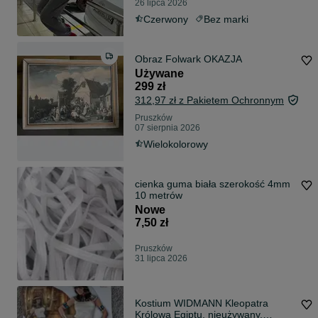
26 lipca 2026
Czerwony
Bez marki
Obraz Folwark OKAZJA
Używane
299 zł
312,97 zł z Pakietem Ochronnym
Pruszków
07 sierpnia 2026
Wielokolorowy
cienka guma biała szerokość 4mm
10 metrów
Nowe
7,50 zł
Pruszków
31 lipca 2026
Kostium WIDMANN Kleopatra
Królowa Egiptu, nieużywany,