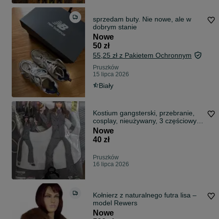
sprzedam buty. Nie nowe, ale w
dobrym stanie
Nowe
50 zł
55,25 zł z Pakietem Ochronnym
Pruszków
15 lipca 2026
Biały
Kostium gangsterski, przebranie,
cosplay, nieużywany, 3 częściowy,
XL
Nowe
40 zł
Pruszków
16 lipca 2026
Kołnierz z naturalnego futra lisa –
model Rewers
Nowe