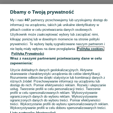
Strona główna
Moda
Pozostałe
Pozostałe - Mazowieckie
Pozostałe -
Dbamy o Twoją prywatność
Pruszków
My i nasi
447
partnerzy przechowujemy lub uzyskujemy dostęp do
KATEGORIA
informacji na urządzeniu, takich jak unikalne identyfikatory w
plikach cookie w celu przetwarzania danych osobowych.
Użytkownik może zaakceptować wybory lub zarządzać nimi,
Zobacz Więc
Sprzedaż pozostałej mody Pruszków ▶️ odzież, obuwie, akcesoria i biżuteria ✅ Nowe i używane w atrakcyjnych cenach ✌ Sprawdź oferty i kupuj na OLX.pl!
klikając poniżej lub w dowolnym momencie na stronie polityki
prywatności. Te wybory będą sygnalizowane naszym partnerom i
nie będą miały wpływu na dane przeglądania.
Polityka cookies,
Mapa kategorii
Polityka Prywatności
Mapa miejscowości
Wraz z naszymi partnerami przetwarzamy dane w celu
zapewnienia:
Mapa ministron
Użycie dokładnych danych geolokalizacyjnych. Aktywne
Popularne wyszukiwania
skanowanie charakterystyki urządzenia do celów identyfikacji.
Rozumienie odbiorców dzięki statystyce lub kombinacji danych z
różnych źródeł. Przechowywanie informacji na urządzeniu lub
dostęp do nich. Pomiar efektywności reklam. Rozwój i ulepszanie
usług. Tworzenie profili w celu personalizacji treści. Tworzenie
profili w celu spersonalizowanych reklam. Wykorzystywanie
ograniczonych danych do wyboru reklam. Wykorzystywanie
ograniczonych danych do wyboru treści. Pomiar efektywności
treści. Wykorzystanie profili do wyboru spersonalizowanych reklam.
Wykorzystywanie profili w celu doboru spersonalizowanych treści.
Lista partnerów (dostawców)