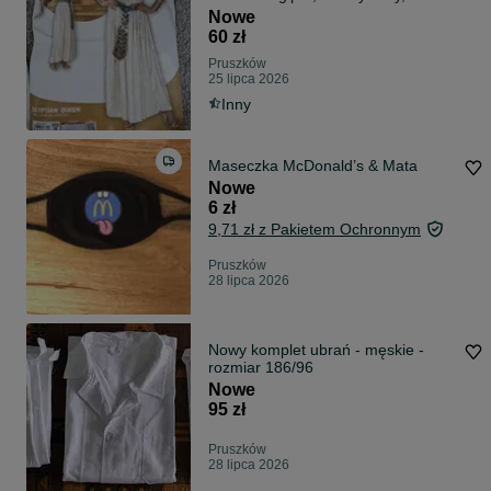
rozmiar XS
Nowe
60 zł
Pruszków
25 lipca 2026
Inny
Maseczka McDonald’s & Mata
Nowe
6 zł
9,71 zł z Pakietem Ochronnym
Pruszków
28 lipca 2026
Nowy komplet ubrań - męskie -
rozmiar 186/96
Nowe
95 zł
Pruszków
28 lipca 2026