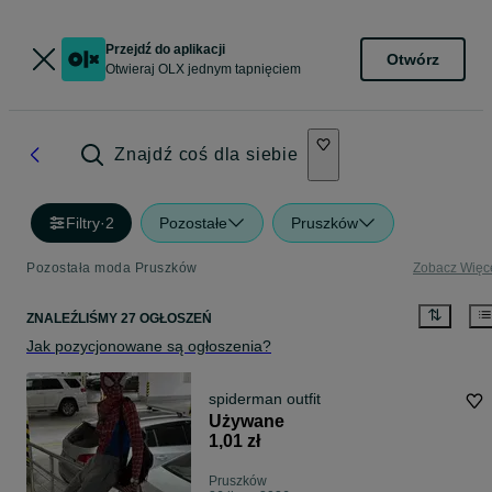
Przejdź do aplikacji
Otwórz
Otwieraj OLX jednym tapnięciem
Znajdź coś dla siebie
Filtry
·
2
Pozostałe
Pruszków
Pozostała moda Pruszków
Zobacz Więc
ZNALEŹLIŚMY 27 OGŁOSZEŃ
Jak pozycjonowane są ogłoszenia?
spiderman outfit
Używane
1,01 zł
Pruszków