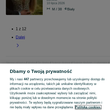
10 lipca 2026
M / 38
Biały
1
z
12
Dalej
Strona główna
Moda
Do ślubu
Suknie ślubne
Suknie ślubne - Lubelskie
Suknie ślubne - Zamość
Dbamy o Twoją prywatność
My i nasi
447
partnerzy przechowujemy lub uzyskujemy dostęp do
KATEGORIA
informacji na urządzeniu, takich jak unikalne identyfikatory w
plikach cookie w celu przetwarzania danych osobowych.
Zobacz Więc
Szeroki wybór sukni ślubnych Zamość ▶️ księżniczkowe, syrenkowe, boho i klasyczne ✅ Nowe i używane w dobrych cenach ✌ Sprawdź oferty na OLX.pl!
Użytkownik może zaakceptować wybory lub zarządzać nimi,
klikając poniżej lub w dowolnym momencie na stronie polityki
prywatności. Te wybory będą sygnalizowane naszym partnerom i
Mapa kategorii
nie będą miały wpływu na dane przeglądania.
Polityka cookies,