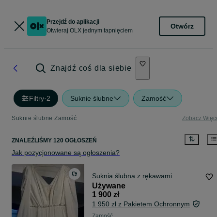
Przejdź do aplikacji
Otwórz
Otwieraj OLX jednym tapnięciem
Znajdź coś dla siebie
Filtry
·
2
Suknie ślubne
Zamość
Suknie ślubne Zamość
Zobacz Więc
ZNALEŹLIŚMY 120 OGŁOSZEŃ
Jak pozycjonowane są ogłoszenia?
Suknia ślubna z rękawami
Używane
1 900 zł
1 950 zł z Pakietem Ochronnym
Zamość