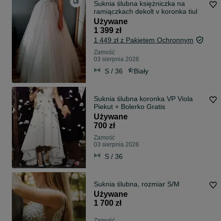
Suknia ślubna księżniczka na
ramiączkach dekolt v koronka tiul
Używane
1 399 zł
1 449 zł z Pakietem Ochronnym
Zamość
03 sierpnia 2026
S / 36
Biały
Suknia ślubna koronka VP Viola
Piekut + Bolerko Gratis
Używane
700 zł
Zamość
03 sierpnia 2026
S / 36
Suknia ślubna, rozmiar S/M
Używane
1 700 zł
Zamość