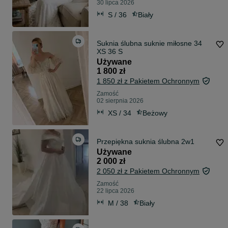
30 lipca 2026
S / 36
Biały
Suknia ślubna suknie miłosne 34
XS 36 S
Używane
1 800 zł
1 850 zł z Pakietem Ochronnym
Zamość
02 sierpnia 2026
XS / 34
Beżowy
Przepiękna suknia ślubna 2w1
Używane
2 000 zł
2 050 zł z Pakietem Ochronnym
Zamość
22 lipca 2026
M / 38
Biały