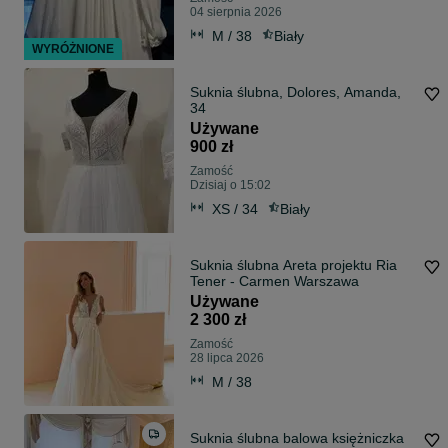
04 sierpnia 2026
M / 38
Biały
WYRÓŻNIONE
Suknia ślubna, Dolores, Amanda,
34
Używane
900 zł
Zamość
Dzisiaj o 15:02
XS / 34
Biały
Suknia ślubna Areta projektu Ria
Tener - Carmen Warszawa
Używane
2 300 zł
Zamość
28 lipca 2026
M / 38
Suknia ślubna balowa księżniczka