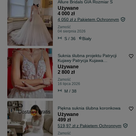
Allure Bridals GIA Rozmiar S
Używane
4 000 zł
4 050 zł z Pakietem Ochronnym
Zamość
04 sierpnia 2026
S / 36
Biały
Suknia ślubna projektu Patrycji
Kujawy Patrycja Kujawa
projektantka
Używane
2 800 zł
Zamość
16 lipca 2026
M / 38
Piękna suknia ślubna koronkowa
Dostawa gratis
Używane
499 zł
519,97 zł z Pakietem Ochronnym
Zamość