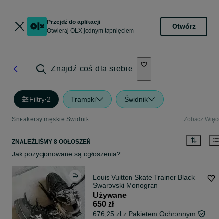
Przejdź do aplikacji
Otwórz
Otwieraj OLX jednym tapnięciem
Znajdź coś dla siebie
Filtry
·
2
Trampki
Świdnik
Sneakersy męskie Świdnik
Zobacz Więc
ZNALEŹLIŚMY 8 OGŁOSZEŃ
Jak pozycjonowane są ogłoszenia?
Louis Vuitton Skate Trainer Black
Swarovski Monogran
Używane
650 zł
676,25 zł z Pakietem Ochronnym