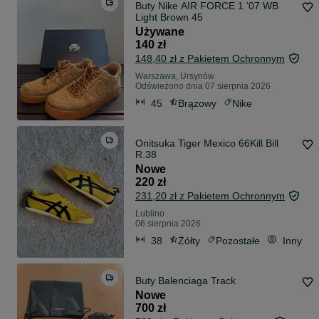
Buty Nike AIR FORCE 1 ’07 WB
Light Brown 45
Używane
140 zł
148,40 zł z Pakietem Ochronnym
Warszawa, Ursynów
Odświeżono dnia 07 sierpnia 2026
45
Brązowy
Nike
Onitsuka Tiger Mexico 66Kill Bill
R.38
Nowe
220 zł
231,20 zł z Pakietem Ochronnym
Lublino
06 sierpnia 2026
38
Żółty
Pozostałe
Inny
Buty Balenciaga Track
Nowe
700 zł