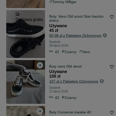
Tommy Hilfiger
Buty. Vans Old scool.Stan bardzo
Dostawa gratis
dobry.
Używane
45 zł
50,08 zł z Pakietem Ochronnym
Świdnik
28 lipca 2026
42
Czarny
Vans
Buty vans Old skool
Używane
100 zł
107 zł z Pakietem Ochronnym
Świdnik
11 lipca 2026
42
Czarny
Buty Converse męskie 40