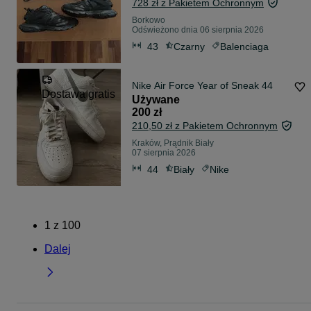
728 zł z Pakietem Ochronnym
Borkowo
Odświeżono dnia 06 sierpnia 2026
43
Czarny
Balenciaga
Nike Air Force Year of Sneak 44
Dostawa gratis
Używane
200 zł
210,50 zł z Pakietem Ochronnym
Kraków, Prądnik Biały
07 sierpnia 2026
44
Biały
Nike
1
z
100
Dalej