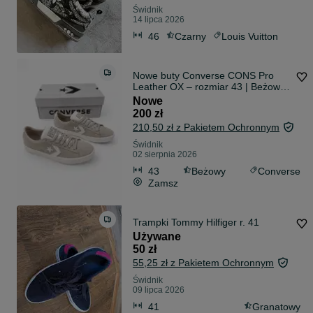
Świdnik
14 lipca 2026
46
Czarny
Louis Vuitton
Nowe buty Converse CONS Pro
Leather OX – rozmiar 43 | Beżowe
| Skóra zamszowa
Nowe
200 zł
210,50 zł z Pakietem Ochronnym
Świdnik
02 sierpnia 2026
43
Beżowy
Converse
Zamsz
Trampki Tommy Hilfiger r. 41
Używane
50 zł
55,25 zł z Pakietem Ochronnym
Świdnik
09 lipca 2026
41
Granatowy