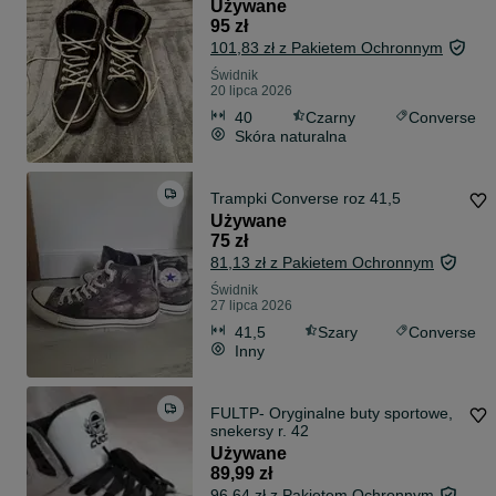
Używane
95 zł
101,83 zł z Pakietem Ochronnym
Świdnik
20 lipca 2026
40
Czarny
Converse
Skóra naturalna
Trampki Converse roz 41,5
Używane
75 zł
81,13 zł z Pakietem Ochronnym
Świdnik
27 lipca 2026
41,5
Szary
Converse
Inny
FULTP- Oryginalne buty sportowe,
snekersy r. 42
Używane
89,99 zł
96,64 zł z Pakietem Ochronnym