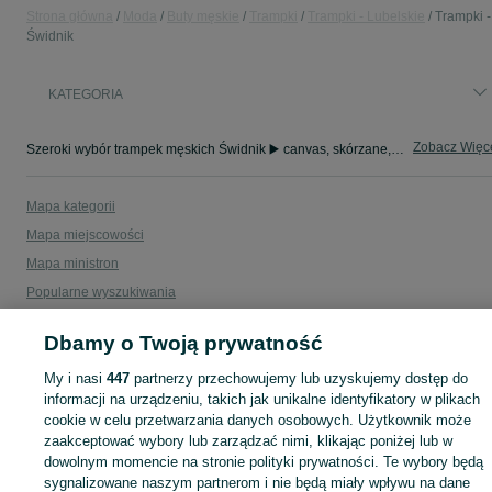
Strona główna
Moda
Buty męskie
Trampki
Trampki - Lubelskie
Trampki -
Świdnik
KATEGORIA
Zobacz Więc
Szeroki wybór trampek męskich Świdnik ▶️ canvas, skórzane, wysokie i niskie ✅ Nowe i używane w dobrych cenach ☝ Sprawdź ogłoszenia online na OLX.pl!
Mapa kategorii
Mapa miejscowości
Mapa ministron
Popularne wyszukiwania
Dbamy o Twoją prywatność
My i nasi
447
partnerzy przechowujemy lub uzyskujemy dostęp do
informacji na urządzeniu, takich jak unikalne identyfikatory w plikach
cookie w celu przetwarzania danych osobowych. Użytkownik może
zaakceptować wybory lub zarządzać nimi, klikając poniżej lub w
dowolnym momencie na stronie polityki prywatności. Te wybory będą
sygnalizowane naszym partnerom i nie będą miały wpływu na dane