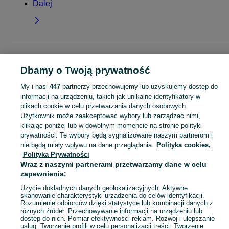
Dalej
Strona główna
Moda
Buty męskie
Trampki
Trampki - Mazowieckie
Trampki - Pruszków
Dbamy o Twoją prywatność
My i nasi
447
partnerzy przechowujemy lub uzyskujemy dostęp do
KATEGORIA
informacji na urządzeniu, takich jak unikalne identyfikatory w
plikach cookie w celu przetwarzania danych osobowych.
Użytkownik może zaakceptować wybory lub zarządzać nimi,
Zobacz Więc
Szeroki wybór trampek męskich Pruszków ▶️ canvas, skórzane, wysokie i niskie ✅ Nowe i używane w dobrych cenach ☝ Sprawdź ogłoszenia online na OLX.pl!
klikając poniżej lub w dowolnym momencie na stronie polityki
prywatności. Te wybory będą sygnalizowane naszym partnerom i
nie będą miały wpływu na dane przeglądania.
Polityka cookies,
Mapa kategorii
Polityka Prywatności
Mapa miejscowości
Wraz z naszymi partnerami przetwarzamy dane w celu
Mapa ministron
zapewnienia:
Popularne wyszukiwania
Użycie dokładnych danych geolokalizacyjnych. Aktywne
skanowanie charakterystyki urządzenia do celów identyfikacji.
Rozumienie odbiorców dzięki statystyce lub kombinacji danych z
różnych źródeł. Przechowywanie informacji na urządzeniu lub
dostęp do nich. Pomiar efektywności reklam. Rozwój i ulepszanie
usług. Tworzenie profili w celu personalizacji treści. Tworzenie