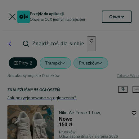
Przejdź do aplikacji
Otwórz
Otwieraj OLX jednym tapnięciem
Znajdź coś dla siebie
Filtry
·
2
Trampki
Pruszków
Sneakersy męskie Pruszków
Zobacz Więc
ZNALEŹLIŚMY 55 OGŁOSZEŃ
Jak pozycjonowane są ogłoszenia?
Nike Air Force 1 Low,
Nowe
150 zł
Pruszków
Odświeżono dnia 07 sierpnia 2026