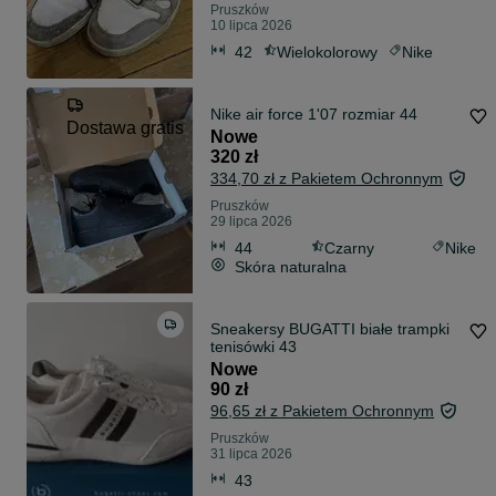
Pruszków
10 lipca 2026
42
Wielokolorowy
Nike
Nike air force 1'07 rozmiar 44
Dostawa gratis
Nowe
320 zł
334,70 zł z Pakietem Ochronnym
Pruszków
29 lipca 2026
44
Czarny
Nike
Skóra naturalna
Sneakersy BUGATTI białe trampki
tenisówki 43
Nowe
90 zł
96,65 zł z Pakietem Ochronnym
Pruszków
31 lipca 2026
43