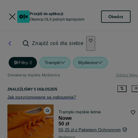
Przejdź do aplikacji
Otwórz
Otwieraj OLX jednym tapnięciem
Znajdź coś dla siebie
Filtry
·
2
Trampki
Myślenice
Sneakersy męskie Myślenice
Zobacz Więc
ZNALEŹLIŚMY 5 OGŁOSZEŃ
Jak pozycjonowane są ogłoszenia?
Trampki męskie letnie
Nowe
50 zł
55,25 zł z Pakietem Ochronnym
Myślenice