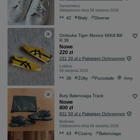
Sandomierz
Odświeżono dnia 06 sierpnia 2026
42
Biały
Diverse
Onitsuka Tiger Mexico 66Kill Bill
R.38
Nowe
220 zł
231,20 zł z Pakietem Ochronnym
Lublino
06 sierpnia 2026
38
Żółty
Pozostałe
Inny
Buty Balenciaga Track
Nowe
800 zł
831,50 zł z Pakietem Ochronnym
Borkowo
Odświeżono dnia 06 sierpnia 2026
43
Czarny
Balenciaga