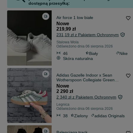
dostępną przesyłką:
Air force 1 low białe
Nowe
219,99 zł
231,19 zł z Pakietem Ochronnym
Stalowa Wola
Odświeżono dnia 06 sierpnia 2026
46
Biały
Nike
Skóra naturalna
Adidas Gazelle Indoor x Sean
Wotherspoon Collegiate Green
IG1456
Nowe
2 290 zł
2 340 zł z Pakietem Ochronnym
Legnica
Odświeżono dnia 06 sierpnia 2026
38
Zielony
adidas Originals
Balenciaga track