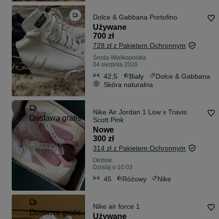
Dolce & Gabbana Portofino
Używane
700 zł
728 zł z Pakietem Ochronnym
Środa Wielkopolska
04 sierpnia 2026
42,5
Biały
Dolce & Gabbana
Skóra naturalna
Nike Air Jordan 1 Low x Travis
Dostawa gratis
Scott Pink
Nowe
300 zł
314 zł z Pakietem Ochronnym
Ołobok
Dzisiaj o 10:03
45
Różowy
Nike
Nike air force 1
Dostawa gratis
Używane