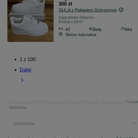
300 zł
314 zł z Pakietem Ochronnym
Zajączkowo-Dworzec
Dzisiaj o 09:07
42
Biały
Nike
Skóra naturalna
1
z
100
Dalej
Strona główna
Moda
Buty męskie
Trampki
Trampki - Małopolskie
Trampk
- Myślenice
KATEGORIA