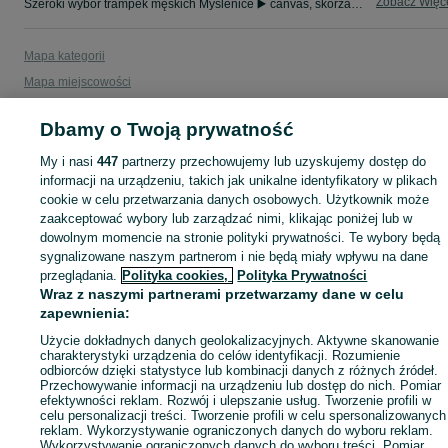
Zobacz Więc
Szeroki wybór trampek męskich Myślenice ▶️ canvas, skórzane, wysokie i niskie ✅ Nowe i używane w dobrych cenach ☝ Sprawdź ogłoszenia online na OLX.pl!
Mapa kategorii
Mapa miejscowości
Mapa ministron
Dbamy o Twoją prywatność
Popularne wyszukiwania
My i nasi
447
partnerzy przechowujemy lub uzyskujemy dostęp do
informacji na urządzeniu, takich jak unikalne identyfikatory w plikach
cookie w celu przetwarzania danych osobowych. Użytkownik może
zaakceptować wybory lub zarządzać nimi, klikając poniżej lub w
dowolnym momencie na stronie polityki prywatności. Te wybory będą
sygnalizowane naszym partnerom i nie będą miały wpływu na dane
przeglądania.
Polityka cookies,
Polityka Prywatności
Wraz z naszymi partnerami przetwarzamy dane w celu
zapewnienia:
Użycie dokładnych danych geolokalizacyjnych. Aktywne skanowanie
charakterystyki urządzenia do celów identyfikacji. Rozumienie
odbiorców dzięki statystyce lub kombinacji danych z różnych źródeł.
Przechowywanie informacji na urządzeniu lub dostęp do nich. Pomiar
efektywności reklam. Rozwój i ulepszanie usług. Tworzenie profili w
celu personalizacji treści. Tworzenie profili w celu spersonalizowanych
reklam. Wykorzystywanie ograniczonych danych do wyboru reklam.
Wykorzystywanie ograniczonych danych do wyboru treści. Pomiar