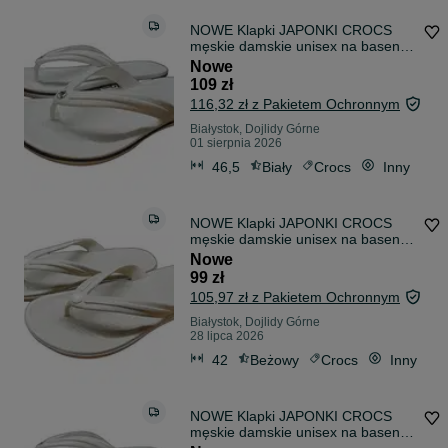
NOWE Klapki JAPONKI CROCS
męskie damskie unisex na basen
BIAŁE R 46/47
Nowe
109 zł
116,32 zł z Pakietem Ochronnym
Białystok, Dojlidy Górne
01 sierpnia 2026
46,5
Biały
Crocs
Inny
NOWE Klapki JAPONKI CROCS
męskie damskie unisex na basen
BEŻOWE 42/43
Nowe
99 zł
105,97 zł z Pakietem Ochronnym
Białystok, Dojlidy Górne
28 lipca 2026
42
Beżowy
Crocs
Inny
NOWE Klapki JAPONKI CROCS
męskie damskie unisex na basen