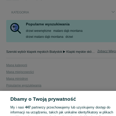
KATEGORIA
Popularne wyszukiwania
drzwi wewnętrzne
mataro dąb montana
drzwi mataro dąb montana
drzwi
Zobacz Więc
Szeroki wybór klapek męskich Białystok ▶️ Klapki męskie skórzane, basenowe, sportowe i plażowe w dobrych cenach ✌ Przeglądaj ogłoszenia na OLX.pl!
Mapa kategorii
Mapa miejscowości
Mapa ministron
Popularne wyszukiwania
Dbamy o Twoją prywatność
My i nasi
447
partnerzy przechowujemy lub uzyskujemy dostęp do
informacji na urządzeniu, takich jak unikalne identyfikatory w plikach