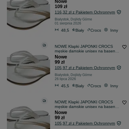
BIAŁE R 48/49
Nowe
109 zł
116,32 zł z Pakietem Ochronnym
Białystok, Dojlidy Górne
01 sierpnia 2026
48,5
Biały
Crocs
Inny
NOWE Klapki JAPONKI CROCS
męskie damskie unisex na basen
BIAŁE 45/46
Nowe
99 zł
105,97 zł z Pakietem Ochronnym
Białystok, Dojlidy Górne
26 lipca 2026
45,5
Biały
Crocs
Inny
NOWE Klapki JAPONKI CROCS
męskie damskie unisex na basen
BIAŁE R 41/42
Nowe
99 zł
105,97 zł z Pakietem Ochronnym