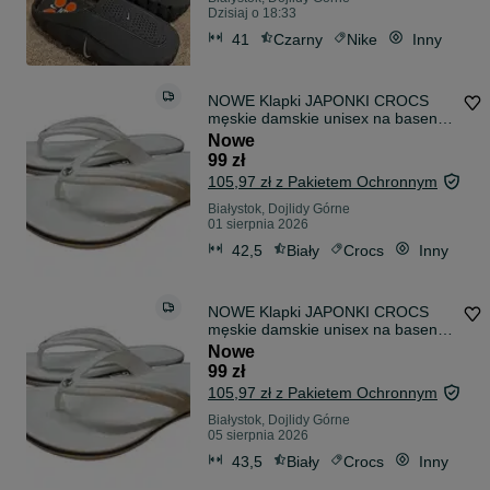
Dzisiaj o 18:33
41
Czarny
Nike
Inny
NOWE Klapki JAPONKI CROCS
męskie damskie unisex na basen
BIAŁE R 42/43
Nowe
99 zł
105,97 zł z Pakietem Ochronnym
Białystok, Dojlidy Górne
01 sierpnia 2026
42,5
Biały
Crocs
Inny
NOWE Klapki JAPONKI CROCS
męskie damskie unisex na basen
BIAŁE R 43/44
Nowe
99 zł
105,97 zł z Pakietem Ochronnym
Białystok, Dojlidy Górne
05 sierpnia 2026
43,5
Biały
Crocs
Inny