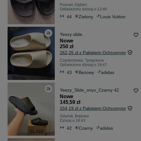
Poznań, Dębiec
Odświeżono dzisiaj o 13:40
44
Zielony
Louis Vuitton
Yeezy slide .
Nowe
250 zł
262,25 zł z Pakietem Ochronnym
Częstochowa, Tysiąclecie
Odświeżono dzisiaj o 19:47
43
Beżowy
adidas
Yeezy_Slide_onyx_Czarny 42
Nowe
145,59 zł
154,19 zł z Pakietem Ochronnym
Gdańsk, Brętowo
Dzisiaj o 18:43
42
Czarny
adidas