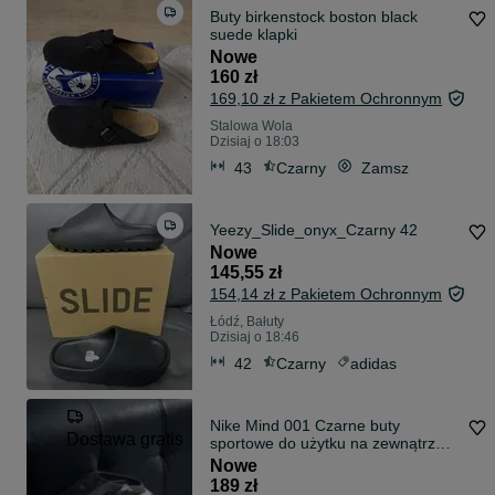
Buty birkenstock boston black
suede klapki
Nowe
160 zł
169,10 zł z Pakietem Ochronnym
Stalowa Wola
Dzisiaj o 18:03
43
Czarny
Zamsz
Yeezy_Slide_onyx_Czarny 42
Nowe
145,55 zł
154,14 zł z Pakietem Ochronnym
Łódź, Bałuty
Dzisiaj o 18:46
42
Czarny
adidas
Nike Mind 001 Czarne buty
Dostawa gratis
sportowe do użytku na zewnątrz
R.39
Nowe
189 zł