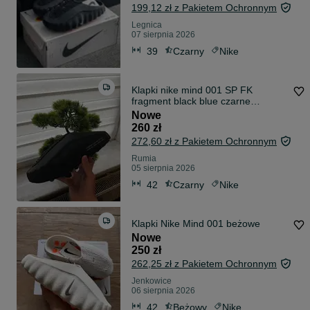
199,12 zł z Pakietem Ochronnym
Legnica
07 sierpnia 2026
39
Czarny
Nike
Klapki nike mind 001 SP FK
fragment black blue czarne
niebieskie rozmiar size 42
Nowe
260 zł
272,60 zł z Pakietem Ochronnym
Rumia
05 sierpnia 2026
42
Czarny
Nike
Klapki Nike Mind 001 beżowe
Nowe
250 zł
262,25 zł z Pakietem Ochronnym
Jenkowice
06 sierpnia 2026
42
Beżowy
Nike