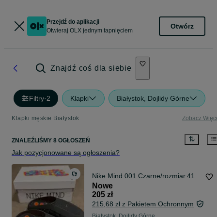
Przejdź do aplikacji
Otwórz
Otwieraj OLX jednym tapnięciem
Znajdź coś dla siebie
Filtry
·
2
Klapki
Białystok, Dojlidy Górne
Klapki męskie Białystok
Zobacz Więc
ZNALEŹLIŚMY 8 OGŁOSZEŃ
Jak pozycjonowane są ogłoszenia?
Nike Mind 001 Czarne/rozmiar.41
Nowe
205 zł
215,68 zł z Pakietem Ochronnym
Białystok, Dojlidy Górne