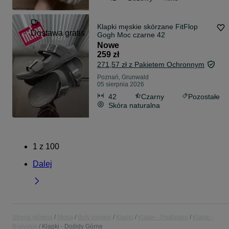
Klapki męskie skórzane FitFlop
Dostawa gratis
Gogh Moc czarne 42
Nowe
259 zł
271,57 zł z Pakietem Ochronnym
Poznań, Grunwald
05 sierpnia 2026
42
Czarny
Pozostałe
Skóra naturalna
1
z
100
Dalej
Strona główna
Moda
Buty męskie
Klapki
Klapki - Podlaskie
Klapki -
Białystok
Klapki - Dojlidy Górne