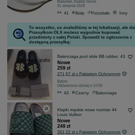
Białystok, Dojlidy Górne
01 sierpnia 2026
41
Biały
Pozostałe
Inny
To wszystko, co znaleźliśmy w tej lokalizacji, ale dz
Przesyłkom OLX możesz wygodnie kupować
przedmioty z całej Polski. Sprawdź te ogłoszenia z
dostępną przesyłką:
Balenciaga pool slide BB rubber. 43
Dostawa gratis
Nowe
259 zł
271,57 zł z Pakietem Ochronnym
Bytom
Odświeżono dzisiaj o 10:50
43
Czarny
Balenciaga
Klapki męskie nowe rozmiar 44
Louis Vuitton
Nowe
249 zł
261,22 zł z Pakietem Ochronnym