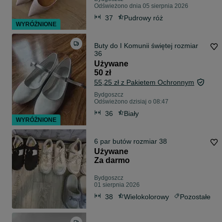
Odświeżono dnia 05 sierpnia 2026
37
Pudrowy róż
WYRÓŻNIONE
Buty do I Komunii świętej rozmiar
36
Używane
50 zł
55,25 zł z Pakietem Ochronnym
Bydgoszcz
Odświeżono dzisiaj o 08:47
36
Biały
WYRÓŻNIONE
6 par butów rozmiar 38
Używane
Za darmo
Bydgoszcz
01 sierpnia 2026
38
Wielokolorowy
Pozostałe