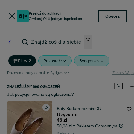
Przejdź do aplikacji
Otwórz
Otwieraj OLX jednym tapnięciem
Znajdź coś dla siebie
Filtry
·
2
Pozostałe
Bydgoszcz
Pozostałe buty damskie Bydgoszcz
Zobacz Więc
ZNALEŹLIŚMY 690 OGŁOSZEŃ
Jak pozycjonowane są ogłoszenia?
Buty Badura rozmiar 37
Używane
45 zł
50,08 zł z Pakietem Ochronnym
Bydgoszcz