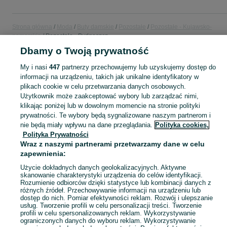
Strona główna
Moda
Buty damskie
Pozostałe
Pozostałe - Kujawsko-
pomorskie
Pozostałe - Bydgoszcz
Dbamy o Twoją prywatność
KATEGORIA
My i nasi
447
partnerzy przechowujemy lub uzyskujemy dostęp do
informacji na urządzeniu, takich jak unikalne identyfikatory w
plikach cookie w celu przetwarzania danych osobowych.
Zobacz Więc
Sprzedaż pozostałych butów damskich Bydgoszcz ▶️ różne style, fasony i okazje ✅ Nowe i używane w atrakcyjnych cenach ✌ Znajdź oferty na OLX.pl!
Użytkownik może zaakceptować wybory lub zarządzać nimi,
klikając poniżej lub w dowolnym momencie na stronie polityki
Mapa kategorii
prywatności. Te wybory będą sygnalizowane naszym partnerom i
nie będą miały wpływu na dane przeglądania.
Polityka cookies,
Mapa miejscowości
Polityka Prywatności
Mapa ministron
Wraz z naszymi partnerami przetwarzamy dane w celu
zapewnienia:
Popularne wyszukiwania
Użycie dokładnych danych geolokalizacyjnych. Aktywne
skanowanie charakterystyki urządzenia do celów identyfikacji.
Rozumienie odbiorców dzięki statystyce lub kombinacji danych z
różnych źródeł. Przechowywanie informacji na urządzeniu lub
dostęp do nich. Pomiar efektywności reklam. Rozwój i ulepszanie
usług. Tworzenie profili w celu personalizacji treści. Tworzenie
profili w celu spersonalizowanych reklam. Wykorzystywanie
ograniczonych danych do wyboru reklam. Wykorzystywanie