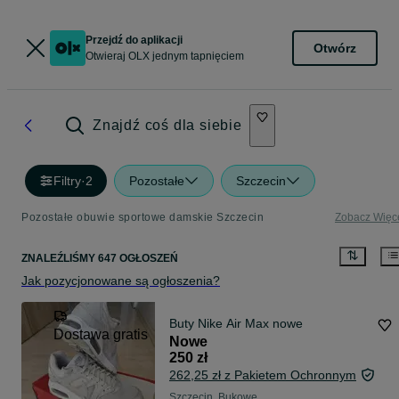
Przejdź do aplikacji
Otwórz
Otwieraj OLX jednym tapnięciem
Znajdź coś dla siebie
Filtry
·
2
Pozostałe
Szczecin
Pozostałe obuwie sportowe damskie Szczecin
Zobacz Więc
ZNALEŹLIŚMY 647 OGŁOSZEŃ
Jak pozycjonowane są ogłoszenia?
Buty Nike Air Max nowe
Dostawa gratis
Nowe
250 zł
262,25 zł z Pakietem Ochronnym
Szczecin, Bukowe