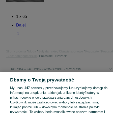
1
z
65
Dalej
Strona główna
Moda
Buty damskie
Obuwie sportowe
Pozostałe
Pozosta
- Zachodniopomorskie
Pozostałe - Szczecin
POLSKA » ZACHODNIOPOMORSKIE » SZCZECIN
Dbamy o Twoją prywatność
KATEGORIA
My i nasi
447
partnerzy przechowujemy lub uzyskujemy dostęp do
informacji na urządzeniu, takich jak unikalne identyfikatory w
Zobacz Więc
Sprzedaż pozostałego obuwia sportowego damskiego Szczecin ▶️ Różne marki i rozmiary ✅ Nowe i używane w atrakcyjnych cenach ✌ Znajdź oferty na OLX.pl!
plikach cookie w celu przetwarzania danych osobowych.
Użytkownik może zaakceptować wybory lub zarządzać nimi,
klikając poniżej lub w dowolnym momencie na stronie polityki
Mapa kategorii
prywatności. Te wybory będą sygnalizowane naszym partnerom i