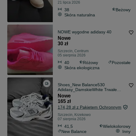
21 lipca 2026
38
Beżowy
Skóra naturalna
NOWE wygodne adidasy 40
Nowe
30 zł
Szczecin, Centrum
05 sierpnia 2026
40
Różowy
Pozostałe
Skóra ekologiczna
Shoes_New Balance530
Adidasy_DamskieWhite Trwałe
41,5
Nowe
165 zł
174,28 zł z Pakietem Ochronnym
Szczecin, Krzekowo
07 sierpnia 2026
41,5
Wielokolorowy
New Balance
Inny