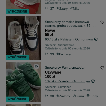
Odświeżono dnia 05 sierpnia 2026
37
Szary
Nike
WYRÓŻNIONE
Sneakersy damskie kremowo-
Dostawa gratis
czarne, gruba podeszwa, r. 39 –
nowe
Nowe
55 zł
60,43 zł z Pakietem Ochronnym
Szczecin, Niebuszewo
Odświeżono dnia 05 sierpnia 2026
39
Beżowy
WYRÓŻNIONE
Sneakersy Puma sprzedam
Używane
100 zł
107 zł z Pakietem Ochronnym
Szczecin, Gumieńce
Odświeżono dnia 06 sierpnia 2026
38
Zielony
Puma
Inny
WYRÓŻNIONE