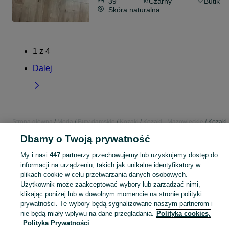
39
Czarny
Butik
Skóra naturalna
1
z
4
Dalej
Strona główna
Moda
Buty damskie
Kozaki
Kozaki - Mazowieckie
Kozaki 
Ząbki
Dbamy o Twoją prywatność
My i nasi
447
partnerzy przechowujemy lub uzyskujemy dostęp do
KATEGORIA
informacji na urządzeniu, takich jak unikalne identyfikatory w
plikach cookie w celu przetwarzania danych osobowych.
Zobacz Więc
Szeroki wybór kozaków damskich Ząbki ▶️ skórzane, zamszowe, na obcasie i zimowe ✅ Nowe i używane w atrakcyjnych cenach ✌ Znajdź oferty na OLX.pl!
Użytkownik może zaakceptować wybory lub zarządzać nimi,
klikając poniżej lub w dowolnym momencie na stronie polityki
prywatności. Te wybory będą sygnalizowane naszym partnerom i
Mapa kategorii
nie będą miały wpływu na dane przeglądania.
Polityka cookies,
Polityka Prywatności
Mapa miejscowości