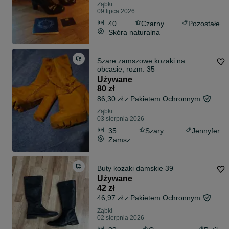
Ząbki
09 lipca 2026
40
Czarny
Pozostałe
Skóra naturalna
Szare zamszowe kozaki na
obcasie, rozm. 35
Używane
80 zł
86,30 zł z Pakietem Ochronnym
Ząbki
03 sierpnia 2026
35
Szary
Jennyfer
Zamsz
Buty kozaki damskie 39
Używane
42 zł
46,97 zł z Pakietem Ochronnym
Ząbki
02 sierpnia 2026