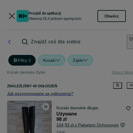
Przejdź do aplikacji
Otwórz
Otwieraj OLX jednym tapnięciem
Znajdź coś dla siebie
Filtry
·
2
Kozaki
Ząbki
Kozaki damskie Ząbki
Zobacz Więc
ZNALEŹLIŚMY 40 OGŁOSZEŃ
Jak pozycjonowane są ogłoszenia?
Kozaki damskie długie
Używane
98 zł
104,93 zł z Pakietem Ochronnym
Ząbki