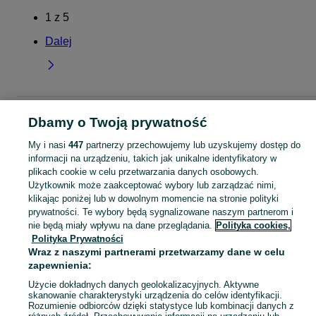
1
z
5
Dalej
Strona główna
Moda
Buty damskie
Klapki
Klapki - Śląskie
Klapki - Żory
Dbamy o Twoją prywatność
My i nasi
447
partnerzy przechowujemy lub uzyskujemy dostęp do
KATEGORIA
informacji na urządzeniu, takich jak unikalne identyfikatory w
plikach cookie w celu przetwarzania danych osobowych.
Użytkownik może zaakceptować wybory lub zarządzać nimi,
Zobacz Więc
Szeroki wybór klapek damskich Żory ▶️ skórzane, gumowe, na platformie i letnie ✅ Nowe i używane w atrakcyjnych cenach ✌ Znajdź oferty na OLX.pl!
klikając poniżej lub w dowolnym momencie na stronie polityki
prywatności. Te wybory będą sygnalizowane naszym partnerom i
Mapa kategorii
nie będą miały wpływu na dane przeglądania.
Polityka cookies,
Polityka Prywatności
Mapa miejscowości
Wraz z naszymi partnerami przetwarzamy dane w celu
Mapa ministron
zapewnienia:
Popularne wyszukiwania
Użycie dokładnych danych geolokalizacyjnych. Aktywne
skanowanie charakterystyki urządzenia do celów identyfikacji.
Rozumienie odbiorców dzięki statystyce lub kombinacji danych z