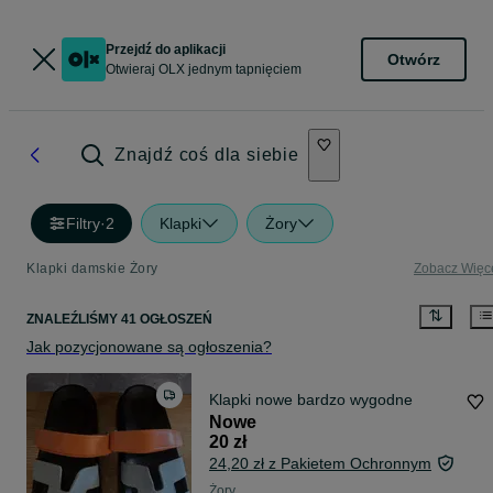
Przejdź do aplikacji
Otwórz
Otwieraj OLX jednym tapnięciem
Znajdź coś dla siebie
Filtry
·
2
Klapki
Żory
Klapki damskie Żory
Zobacz Więc
ZNALEŹLIŚMY 41 OGŁOSZEŃ
Jak pozycjonowane są ogłoszenia?
Klapki nowe bardzo wygodne
Nowe
20 zł
24,20 zł z Pakietem Ochronnym
Żory