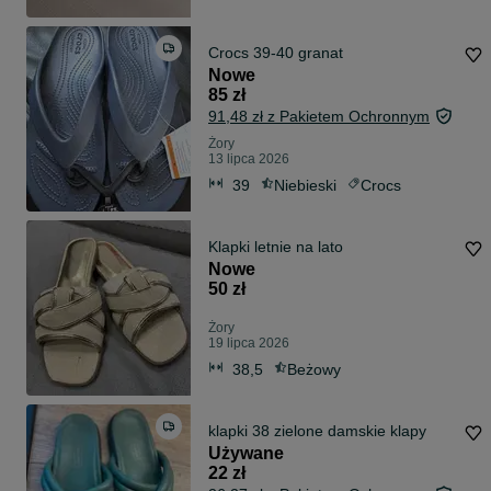
Crocs 39-40 granat
Nowe
85 zł
91,48 zł z Pakietem Ochronnym
Żory
13 lipca 2026
39
Niebieski
Crocs
Klapki letnie na lato
Nowe
50 zł
Żory
19 lipca 2026
38,5
Beżowy
klapki 38 zielone damskie klapy
Używane
22 zł