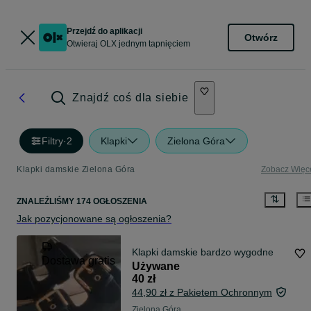
Przejdź do aplikacji
Otwórz
Otwieraj OLX jednym tapnięciem
Znajdź coś dla siebie
Filtry
·
2
Klapki
Zielona Góra
Klapki damskie Zielona Góra
Zobacz Więc
ZNALEŹLIŚMY 174 OGŁOSZENIA
Jak pozycjonowane są ogłoszenia?
Klapki damskie bardzo wygodne
Dostawa gratis
Używane
40 zł
44,90 zł z Pakietem Ochronnym
Zielona Góra