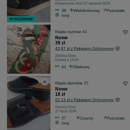
Odświeżono dnia 07 sierpnia 2026
38
Wielokolorowy
Pozostałe
Inny
WYRÓŻNIONE
Klapki rozmiar 41
Dostawa gratis
Nowe
39 zł
43,87 zł z Pakietem Ochronnym
Zielona Góra
Dzisiaj o 12:04
41
Oliwkowy
Klapki damskie 37.
Nowe
18 zł
22,13 zł z Pakietem Ochronnym
Zielona Góra
27 lipca 2026
37
Czarny
Pozostałe
Inny