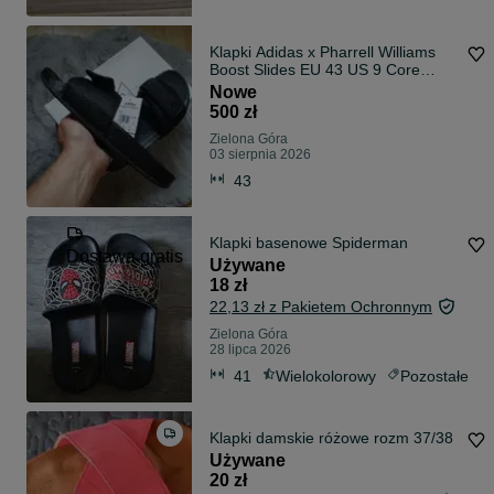
Klapki Adidas x Pharrell Williams
Boost Slides EU 43 US 9 Core
Black
Nowe
500 zł
Zielona Góra
03 sierpnia 2026
43
Klapki basenowe Spiderman
Dostawa gratis
Używane
18 zł
22,13 zł z Pakietem Ochronnym
Zielona Góra
28 lipca 2026
41
Wielokolorowy
Pozostałe
Klapki damskie różowe rozm 37/38
Używane
20 zł