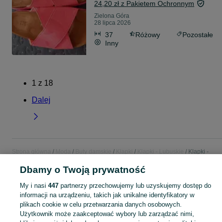
24,20 zł z Pakietem Ochronnym
Zielona Góra
28 lipca 2026
37
Różowy
Pozostałe
Inny
1
z
18
Dalej
Strona główna
Moda
Buty damskie
Klapki
Klapki - Lubuskie
Klapki -
Zielona Góra
Dbamy o Twoją prywatność
My i nasi
447
partnerzy przechowujemy lub uzyskujemy dostęp do
KATEGORIA
informacji na urządzeniu, takich jak unikalne identyfikatory w
plikach cookie w celu przetwarzania danych osobowych.
Zobacz Więc
Szeroki wybór klapek damskich Zielona Góra ▶️ skórzane, gumowe, na platformie i letnie ✅ Nowe i używane w atrakcyjnych cenach ✌ Znajdź oferty na OLX.pl!
Użytkownik może zaakceptować wybory lub zarządzać nimi,