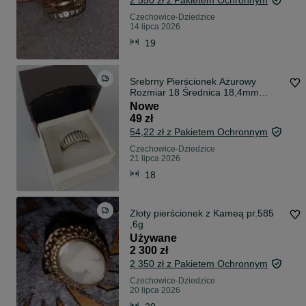
2 550 zł z Pakietem Ochronnym
Czechowice-Dziedzice
14 lipca 2026
19
Srebrny Pierścionek Ażurowy
Rozmiar 18 Średnica 18,4mm
Próba 925
Nowe
49 zł
54,22 zł z Pakietem Ochronnym
Czechowice-Dziedzice
21 lipca 2026
18
Złoty pierścionek z Kameą pr.585
,6g
Używane
2 300 zł
2 350 zł z Pakietem Ochronnym
Czechowice-Dziedzice
20 lipca 2026