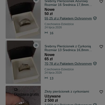
Srebrny Pierścionek Ażurowy
Rozmiar 16 Średnica 17,8mm
Próba 925
Nowe
50 zł
55,25 zł z Pakietem Ochronnym
Czechowice-Dziedzice
24 lipca 2026
16
Srebrny Pierścionek z Cyrkonią
Rozmiar 13 Średnica 16,8mm
Próba 925
Nowe
65 zł
70,78 zł z Pakietem Ochronnym
Czechowice-Dziedzice
24 lipca 2026
13
Złoty pierścionek z cyrkoniami
Dostawa gratis
Używane
2 500 zł