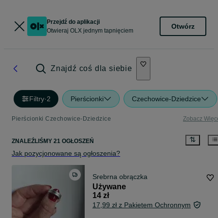
Przejdź do aplikacji
Otwórz
Otwieraj OLX jednym tapnięciem
Znajdź coś dla siebie
Filtry
·
2
Pierścionki
Czechowice-Dziedzice
Pierścionki Czechowice-Dziedzice
Zobacz Więc
ZNALEŹLIŚMY 21 OGŁOSZEŃ
Jak pozycjonowane są ogłoszenia?
Srebrna obrączka
Używane
14 zł
17,99 zł z Pakietem Ochronnym