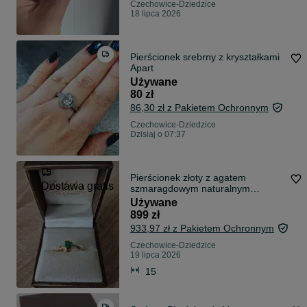
Czechowice-Dziedzice
18 lipca 2026
Pierścionek srebrny z kryształkami
Apart
Używane
80 zł
86,30 zł z Pakietem Ochronnym
Czechowice-Dziedzice
Dzisiaj o 07:37
Pierścionek złoty z agatem
Dostawa gratis
szmaragdowym naturalnym
sprzedam/zamienię
Używane
899 zł
933,97 zł z Pakietem Ochronnym
Czechowice-Dziedzice
19 lipca 2026
15