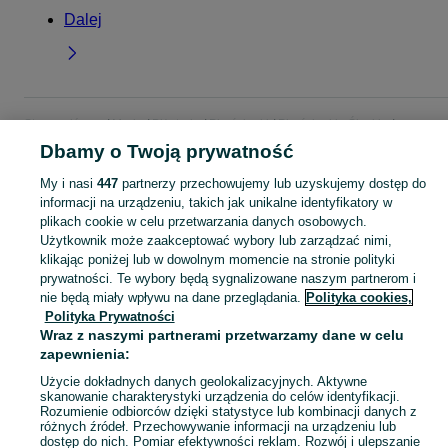
Dalej
Strona główna
Moda
Biżuteria
Pierścionki
Pierścionki - Śląskie
Pierścionki - Czechowice-Dziedzice
Dbamy o Twoją prywatność
My i nasi
447
partnerzy przechowujemy lub uzyskujemy dostęp do
KATEGORIA
informacji na urządzeniu, takich jak unikalne identyfikatory w
plikach cookie w celu przetwarzania danych osobowych.
Użytkownik może zaakceptować wybory lub zarządzać nimi,
Zobacz Więc
Szeroki wybór pierścionków Czechowice-Dziedzice ▶️ srebrne, złote, z kamieniami i zaręczynowe ✅ Nowe i używane w atrakcyjnych cenach ✌ Znajdź oferty na OLX.pl!
klikając poniżej lub w dowolnym momencie na stronie polityki
prywatności. Te wybory będą sygnalizowane naszym partnerom i
nie będą miały wpływu na dane przeglądania.
Polityka cookies,
Mapa kategorii
Polityka Prywatności
Mapa miejscowości
Wraz z naszymi partnerami przetwarzamy dane w celu
Mapa ministron
zapewnienia:
Popularne wyszukiwania
Użycie dokładnych danych geolokalizacyjnych. Aktywne
skanowanie charakterystyki urządzenia do celów identyfikacji.
Rozumienie odbiorców dzięki statystyce lub kombinacji danych z
różnych źródeł. Przechowywanie informacji na urządzeniu lub
dostęp do nich. Pomiar efektywności reklam. Rozwój i ulepszanie