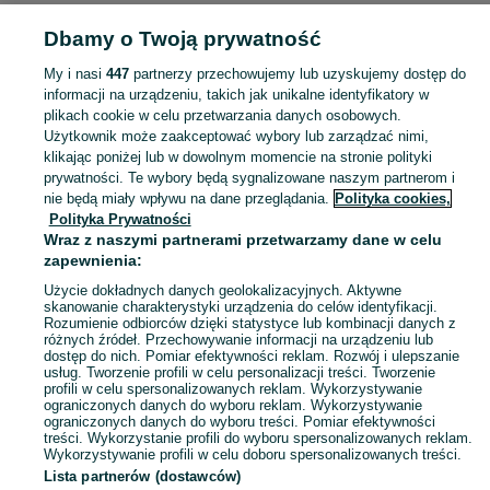
Strona główna
Moda
Biżuteria
Naszyjniki i korale
Naszyjniki i korale -
Dbamy o Twoją prywatność
Mazowieckie
Naszyjniki i korale - Grodzisk Mazowiecki
My i nasi
447
partnerzy przechowujemy lub uzyskujemy dostęp do
KATEGORIA
informacji na urządzeniu, takich jak unikalne identyfikatory w
plikach cookie w celu przetwarzania danych osobowych.
Użytkownik może zaakceptować wybory lub zarządzać nimi,
Zobacz Więc
Szeroki wybór naszyjników i korali Grodzisk Mazowiecki ▶️ srebrne, złote, perłowe i z kamieniami ✅ Nowe i używane w dobrych cenach ✌ Sprawdź oferty na OLX.pl!
klikając poniżej lub w dowolnym momencie na stronie polityki
prywatności. Te wybory będą sygnalizowane naszym partnerom i
nie będą miały wpływu na dane przeglądania.
Polityka cookies,
Mapa kategorii
Polityka Prywatności
Mapa miejscowości
Wraz z naszymi partnerami przetwarzamy dane w celu
zapewnienia:
Mapa ministron
Użycie dokładnych danych geolokalizacyjnych. Aktywne
Popularne wyszukiwania
skanowanie charakterystyki urządzenia do celów identyfikacji.
Rozumienie odbiorców dzięki statystyce lub kombinacji danych z
różnych źródeł. Przechowywanie informacji na urządzeniu lub
dostęp do nich. Pomiar efektywności reklam. Rozwój i ulepszanie
usług. Tworzenie profili w celu personalizacji treści. Tworzenie
profili w celu spersonalizowanych reklam. Wykorzystywanie
ograniczonych danych do wyboru reklam. Wykorzystywanie
ograniczonych danych do wyboru treści. Pomiar efektywności
treści. Wykorzystanie profili do wyboru spersonalizowanych reklam.
Wykorzystywanie profili w celu doboru spersonalizowanych treści.
Lista partnerów (dostawców)