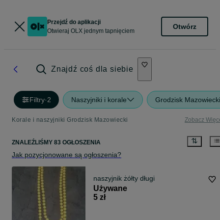
Przejdź do aplikacji
Otwórz
Otwieraj OLX jednym tapnięciem
Znajdź coś dla siebie
Filtry
·
2
Naszyjniki i korale
Grodzisk Mazowieck
Korale i naszyjniki Grodzisk Mazowiecki
Zobacz Więc
ZNALEŹLIŚMY 83 OGŁOSZENIA
Jak pozycjonowane są ogłoszenia?
naszyjnik żółty długi
Używane
5 zł