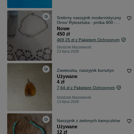
Srebrny naszyjnik modernistyczny
Orno/ Rytosztuka - próba 800 -
PRL
Nowe
450 zł
469,25 zł z Pakietem Ochronnym
Grodzisk Mazowiecki
23 lipca 2026
Zawieszka, naszyjnik bursztyn
Używane
4 zł
7,64 zł z Pakietem Ochronnym
Grodzisk Mazowiecki
13 lipca 2026
Naszyjnik z zielonych kamyczków
Używane
12 zł