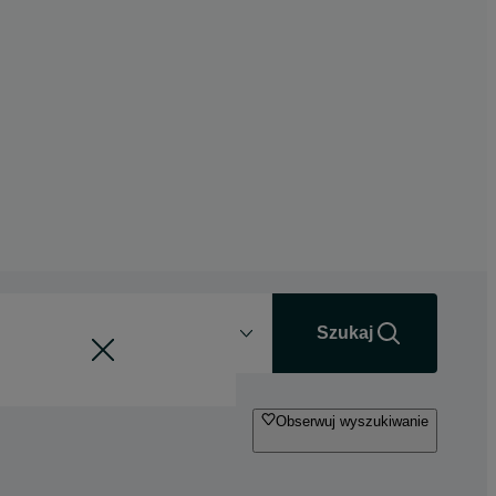
Odległość
+0 km
Szukaj
Obserwuj wyszukiwanie