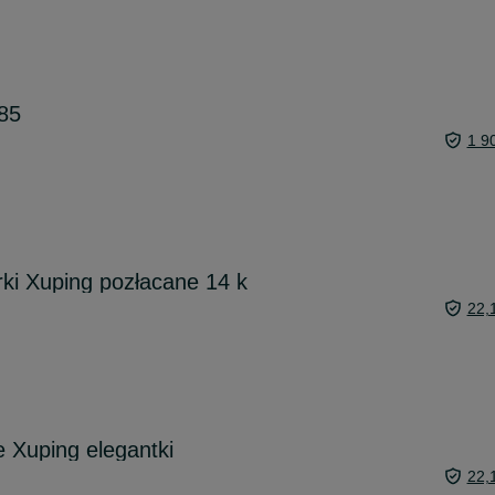
585
1 9
ki Xuping pozłacane 14 k
22,
e Xuping elegantki
22,