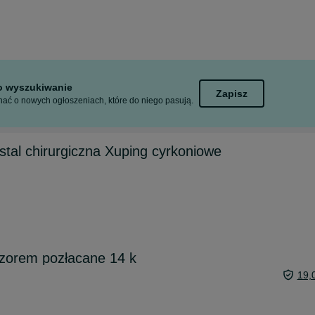
to wyszukiwanie
Zapisz
ać o nowych ogłoszeniach, które do niego pasują.
stal chirurgiczna Xuping cyrkoniowe
wzorem pozłacane 14 k
19,