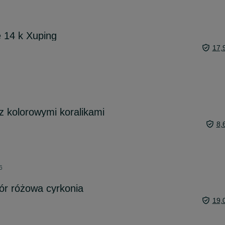
e 14 k Xuping
17,
z kolorowymi koralikami
8,
6
zór różowa cyrkonia
19,