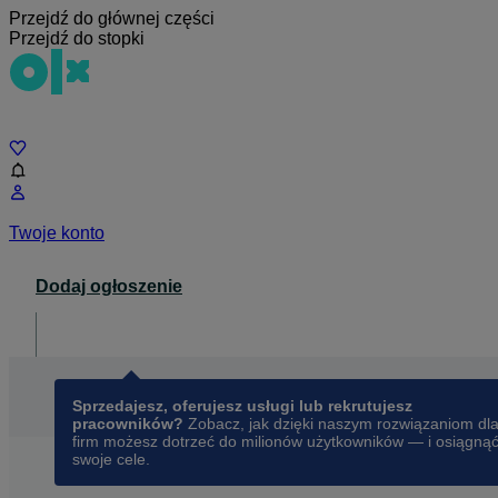
Przejdź do głównej części
Przejdź do stopki
Czat
Twoje konto
Dodaj ogłoszenie
Dla biznesu
opens in a new tab
Sprzedajesz, oferujesz usługi lub rekrutujesz
pracowników?
Zobacz, jak dzięki naszym rozwiązaniom dl
firm możesz dotrzeć do milionów użytkowników — i osiągną
swoje cele.