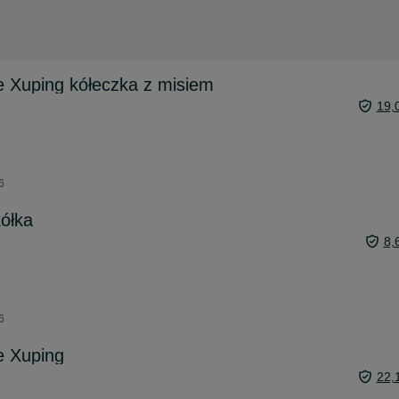
e Xuping kółeczka z misiem
19,
6
kółka
8,
6
e Xuping
22,