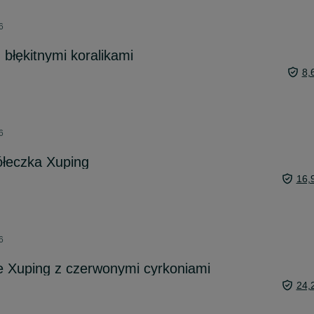
6
 błękitnymi koralikami
8,
6
ółeczka Xuping
16,
6
e Xuping z czerwonymi cyrkoniami
24,