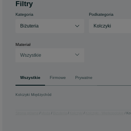
Filtry
Kategoria
Podkategoria
Biżuteria
Kolczyki
Materiał
Wszystkie
Wszystkie
Firmowe
Prywatne
Kolczyki Międzychód
Strona główna
Moda
Biżuteria
Kolczyki
Kolczyki - Wielkopolskie
Ko