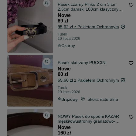
Pasek czarny Pinko 2 cm 3 cm
2,5cm damski 108cm klasyczny
105 cm 110 cm nowy z gołębiami
Nowe
89 zł
95,62 zł z Pakietem Ochronnym
Turek
10 lipca 2026
Czarny
Pasek skórzany PUCCINI
Nowe
60 zł
65,60 zł z Pakietem Ochronnym
Turek
19 lipca 2026
Brązowy
Skóra naturalna
NOWY Pasek do spodni KAZAR
męski/dwustronny granatowo-
brązowy zamszowy
Nowe
160 zł