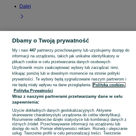
Dalej
Strona główna
Moda
Akcesoria
Paski
Paski - Wielkopolskie
Paski - Ture
Dbamy o Twoją prywatność
My i nasi
447
partnerzy przechowujemy lub uzyskujemy dostęp do
KATEGORIA
informacji na urządzeniu, takich jak unikalne identyfikatory w
plikach cookie w celu przetwarzania danych osobowych.
Użytkownik może zaakceptować wybory lub zarządzać nimi,
Zobacz Więc
Szeroki wybór pasków Turek ▶️ skórzane, materiałowe i inne ✅ Nowe i używane w dobrych cenach ✌ Znajdź najlepsze ogłoszenia na OLX.pl!
klikając poniżej lub w dowolnym momencie na stronie polityki
prywatności. Te wybory będą sygnalizowane naszym partnerom i
nie będą miały wpływu na dane przeglądania.
Polityka cookies,
Mapa kategorii
Polityka Prywatności
Mapa miejscowości
Wraz z naszymi partnerami przetwarzamy dane w celu
Mapa ministron
zapewnienia:
Popularne wyszukiwania
Użycie dokładnych danych geolokalizacyjnych. Aktywne
skanowanie charakterystyki urządzenia do celów identyfikacji.
Rozumienie odbiorców dzięki statystyce lub kombinacji danych z
różnych źródeł. Przechowywanie informacji na urządzeniu lub
dostęp do nich. Pomiar efektywności reklam. Rozwój i ulepszanie
usług. Tworzenie profili w celu personalizacji treści. Tworzenie