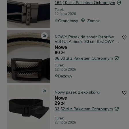
169,10 zł z Pakietem Ochronnym
Turek
12 lipca 2026
Granatowy
Zamsz
NOWY Pasek do spodni/szortów
VISTULA męski 90 cm BEŻOWY z
plecionki
Nowe
80 zł
86,30 zł z Pakietem Ochronnym
Turek
12 lipca 2026
Beżowy
Nowy pasek z eko skórki
Nowe
29 zł
33,52 zł z Pakietem Ochronnym
Turek
27 lipca 2026