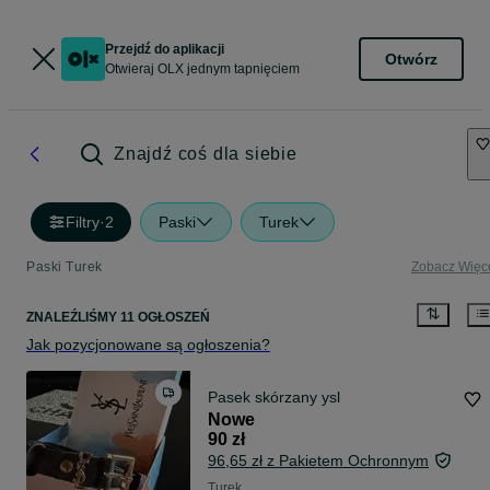
Przejdź do aplikacji
Otwórz
Otwieraj OLX jednym tapnięciem
Znajdź coś dla siebie
Filtry
·
2
Paski
Turek
Paski Turek
Zobacz Więc
ZNALEŹLIŚMY 11 OGŁOSZEŃ
Jak pozycjonowane są ogłoszenia?
Pasek skórzany ysl
Nowe
90 zł
96,65 zł z Pakietem Ochronnym
Turek