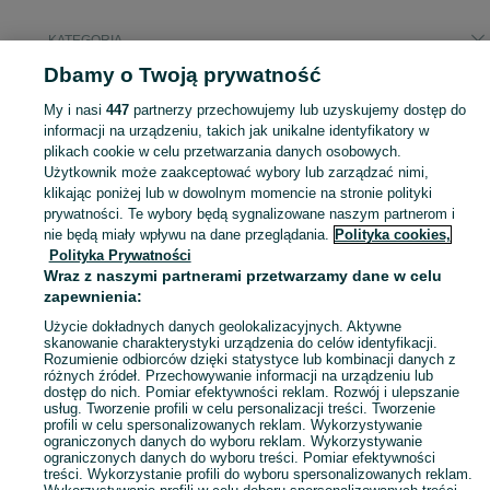
KATEGORIA
Dbamy o Twoją prywatność
Popularne wyszukiwania
My i nasi
447
partnerzy przechowujemy lub uzyskujemy dostęp do
tv box
antena tv naziemnej
informacji na urządzeniu, takich jak unikalne identyfikatory w
plikach cookie w celu przetwarzania danych osobowych.
Użytkownik może zaakceptować wybory lub zarządzać nimi,
Zobacz Więc
Akcesoria do telewizora Świdnica ▶️ szeroki wybór modeli i marek ✅ Nowe i używane w najlepszych cenach ✌ Sprawdź oferty i kupuj tanio na OLX.pl!
klikając poniżej lub w dowolnym momencie na stronie polityki
prywatności. Te wybory będą sygnalizowane naszym partnerom i
nie będą miały wpływu na dane przeglądania.
Polityka cookies,
Mapa kategorii
Polityka Prywatności
Mapa miejscowości
Wraz z naszymi partnerami przetwarzamy dane w celu
zapewnienia:
Mapa ministron
Popularne wyszukiwania
Użycie dokładnych danych geolokalizacyjnych. Aktywne
skanowanie charakterystyki urządzenia do celów identyfikacji.
Rozumienie odbiorców dzięki statystyce lub kombinacji danych z
różnych źródeł. Przechowywanie informacji na urządzeniu lub
dostęp do nich. Pomiar efektywności reklam. Rozwój i ulepszanie
usług. Tworzenie profili w celu personalizacji treści. Tworzenie
profili w celu spersonalizowanych reklam. Wykorzystywanie
ograniczonych danych do wyboru reklam. Wykorzystywanie
ograniczonych danych do wyboru treści. Pomiar efektywności
treści. Wykorzystanie profili do wyboru spersonalizowanych reklam.