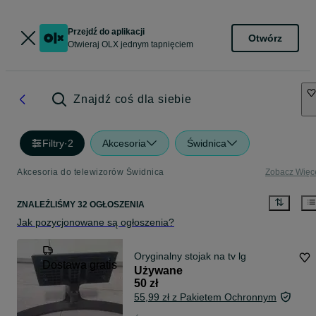
Przejdź do aplikacji
Otwórz
Otwieraj OLX jednym tapnięciem
Znajdź coś dla siebie
Filtry
·
2
Akcesoria
Świdnica
Akcesoria do telewizorów Świdnica
Zobacz Więc
ZNALEŹLIŚMY 32 OGŁOSZENIA
Jak pozycjonowane są ogłoszenia?
Oryginalny stojak na tv lg
Dostawa gratis
Używane
50 zł
55,99 zł z Pakietem Ochronnym