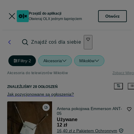
Przejdź do aplikacji
Otwórz
Otwieraj OLX jednym tapnięciem
Znajdź coś dla siebie
Filtry
·
2
Akcesoria
Mikołów
Akcesoria do telewizorów Mikołów
Zobacz Więc
ZNALEŹLIŚMY 28 OGŁOSZEŃ
Jak pozycjonowane są ogłoszenia?
Antena pokojowa Emmerson ANT-
05
Używane
12 zł
16,40 zł z Pakietem Ochronnym