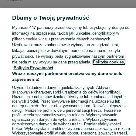
Mikołów
POLSKA » ŚLĄSKIE » MIKOŁÓW
Dbamy o Twoją prywatność
My i nasi
447
partnerzy przechowujemy lub uzyskujemy dostęp do
KATEGORIA
informacji na urządzeniu, takich jak unikalne identyfikatory w
plikach cookie w celu przetwarzania danych osobowych.
Użytkownik może zaakceptować wybory lub zarządzać nimi,
Zobacz Więc
Akcesoria do telewizora Mikołów ▶️ szeroki wybór modeli i marek ✅ Nowe i używane w najlepszych cenach ✌ Sprawdź oferty i kupuj tanio na OLX.pl!
klikając poniżej lub w dowolnym momencie na stronie polityki
prywatności. Te wybory będą sygnalizowane naszym partnerom i
nie będą miały wpływu na dane przeglądania.
Polityka cookies,
Mapa kategorii
Polityka Prywatności
Mapa miejscowości
Wraz z naszymi partnerami przetwarzamy dane w celu
zapewnienia:
Mapa ministron
Popularne wyszukiwania
Użycie dokładnych danych geolokalizacyjnych. Aktywne
skanowanie charakterystyki urządzenia do celów identyfikacji.
Rozumienie odbiorców dzięki statystyce lub kombinacji danych z
różnych źródeł. Przechowywanie informacji na urządzeniu lub
dostęp do nich. Pomiar efektywności reklam. Rozwój i ulepszanie
usług. Tworzenie profili w celu personalizacji treści. Tworzenie
profili w celu spersonalizowanych reklam. Wykorzystywanie
ograniczonych danych do wyboru reklam. Wykorzystywanie
ograniczonych danych do wyboru treści. Pomiar efektywności
treści. Wykorzystanie profili do wyboru spersonalizowanych reklam.
Wykorzystywanie profili w celu doboru spersonalizowanych treści.