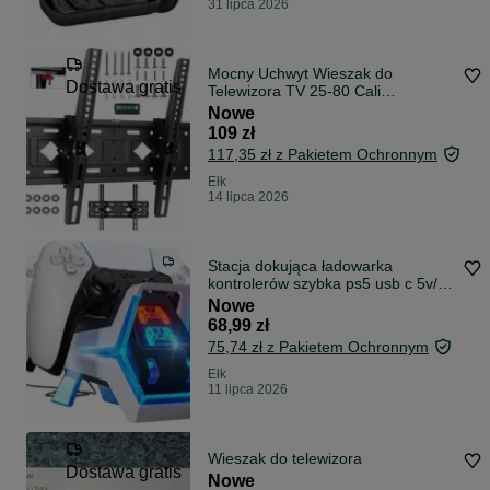
31 lipca 2026
Mocny Uchwyt Wieszak do
Dostawa gratis
Telewizora TV 25-80 Cali
Regulowany do 80kg
Nowe
109 zł
117,35 zł z Pakietem Ochronnym
Ełk
14 lipca 2026
Stacja dokująca ładowarka
kontrolerów szybka ps5 usb c 5v/3a
fenolical
Nowe
68,99 zł
75,74 zł z Pakietem Ochronnym
Ełk
11 lipca 2026
Wieszak do telewizora
Dostawa gratis
Nowe