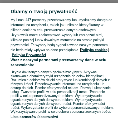
Strona główna
Elektronika
TV
Akcesoria
Akcesoria - Warmińsko-mazurski
Dbamy o Twoją prywatność
Akcesoria - Ełk
My i nasi
447
partnerzy przechowujemy lub uzyskujemy dostęp do
KATEGORIA
informacji na urządzeniu, takich jak unikalne identyfikatory w
plikach cookie w celu przetwarzania danych osobowych.
Użytkownik może zaakceptować wybory lub zarządzać nimi,
Zobacz Więc
Akcesoria do telewizora Ełk ▶️ szeroki wybór modeli i marek ✅ Nowe i używane w najlepszych cenach ✌ Sprawdź oferty i kupuj tanio na OLX.pl!
klikając poniżej lub w dowolnym momencie na stronie polityki
prywatności. Te wybory będą sygnalizowane naszym partnerom i
nie będą miały wpływu na dane przeglądania.
Polityka cookies,
Mapa kategorii
Polityka Prywatności
Mapa miejscowości
Wraz z naszymi partnerami przetwarzamy dane w celu
zapewnienia:
Mapa ministron
Użycie dokładnych danych geolokalizacyjnych. Aktywne
Popularne wyszukiwania
skanowanie charakterystyki urządzenia do celów identyfikacji.
Rozumienie odbiorców dzięki statystyce lub kombinacji danych z
różnych źródeł. Przechowywanie informacji na urządzeniu lub
dostęp do nich. Pomiar efektywności reklam. Rozwój i ulepszanie
usług. Tworzenie profili w celu personalizacji treści. Tworzenie
profili w celu spersonalizowanych reklam. Wykorzystywanie
ograniczonych danych do wyboru reklam. Wykorzystywanie
ograniczonych danych do wyboru treści. Pomiar efektywności
treści. Wykorzystanie profili do wyboru spersonalizowanych reklam.
Wykorzystywanie profili w celu doboru spersonalizowanych treści.
Lista partnerów (dostawców)