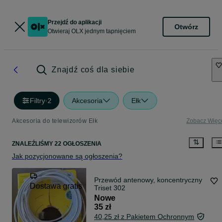
Przejdź do aplikacji
Otwórz
Otwieraj OLX jednym tapnięciem
Znajdź coś dla siebie
Filtry
·
2
Akcesoria
Ełk
Akcesoria do telewizorów Ełk
Zobacz Więc
ZNALEŹLIŚMY 22 OGŁOSZENIA
Jak pozycjonowane są ogłoszenia?
Przewód antenowy, koncentryczny
Dostawa gratis
Triset 302
Nowe
35 zł
40,25 zł z Pakietem Ochronnym