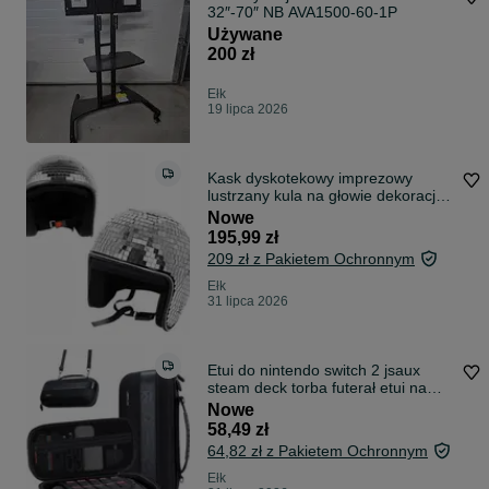
32″-70″ NB AVA1500-60-1P
Używane
200 zł
Ełk
19 lipca 2026
Kask dyskotekowy imprezowy
lustrzany kula na głowie dekoracja
disco
Nowe
195,99 zł
209 zł z Pakietem Ochronnym
Ełk
31 lipca 2026
Etui do nintendo switch 2 jsaux
steam deck torba futerał etui na
akces
Nowe
58,49 zł
64,82 zł z Pakietem Ochronnym
Ełk