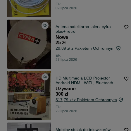
Ełk
09 lipca 2026
Antena satelitarna talerz cyfra
plus+ retro
Nowe
25 zł
29,89 zł z Pakietem Ochronnym
Ełk
27 lipca 2026
HD Multimedia LCD Projector
Android HDMI. WiFi , Bluetooth
Retro styl.
Używane
300 zł
317,79 zł z Pakietem Ochronnym
Ełk
29 lipca 2026
Mobilny stojak do telewizorów