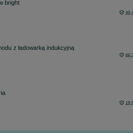
 bright
45,
odu z ładowarką indukcyjną
66,
ia
19,