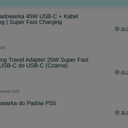
adowarka 45W USB-C + Kabel
 | Super Fast Charging
35,
2026
g Travel Adapter 25W Super Fast
 USB-C do USB-C (Czarna)
43,
ierpnia 2026
adowarka do Padów PS5
35,