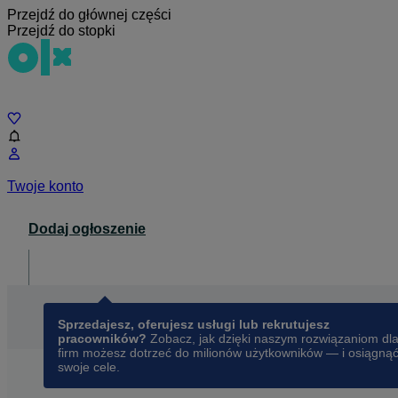
Przejdź do głównej części
Przejdź do stopki
Czat
Twoje konto
Dodaj ogłoszenie
Dla biznesu
opens in a new tab
Sprzedajesz, oferujesz usługi lub rekrutujesz
pracowników?
Zobacz, jak dzięki naszym rozwiązaniom dl
firm możesz dotrzeć do milionów użytkowników — i osiągną
swoje cele.