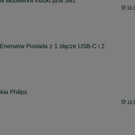
ia ładowarka indukcyjna 3w1
55,
 Enerwow Posiada z 1 złącze USB-C i 2
kia Philips
19,