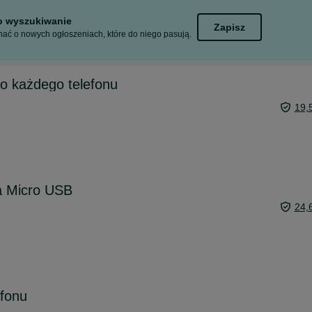
to wyszukiwanie
Zapisz
ać o nowych ogłoszeniach, które do niego pasują.
o każdego telefonu
19,
a Micro USB
24,
efonu