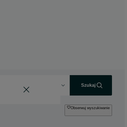
Odległość
+0 km
Szukaj
Obserwuj wyszukiwanie