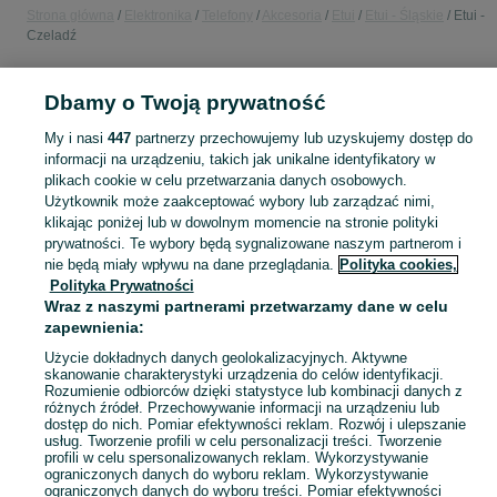
Strona główna
Elektronika
Telefony
Akcesoria
Etui
Etui - Śląskie
Etui -
Czeladź
POLSKA » ŚLĄSKIE » CZELADŹ
Dbamy o Twoją prywatność
My i nasi
447
partnerzy przechowujemy lub uzyskujemy dostęp do
KATEGORIA
informacji na urządzeniu, takich jak unikalne identyfikatory w
plikach cookie w celu przetwarzania danych osobowych.
Użytkownik może zaakceptować wybory lub zarządzać nimi,
Zobacz Więc
Sprzedaż etui na telefon Czeladź ▶️ silikonowe, skórzane, z klapką i inne ✅ Nowe i używane w najlepszych cenach ✌ Kupuj i sprzedawaj na OLX.pl!
klikając poniżej lub w dowolnym momencie na stronie polityki
prywatności. Te wybory będą sygnalizowane naszym partnerom i
nie będą miały wpływu na dane przeglądania.
Polityka cookies,
Mapa kategorii
Polityka Prywatności
Mapa miejscowości
Wraz z naszymi partnerami przetwarzamy dane w celu
Mapa ministron
zapewnienia:
Popularne wyszukiwania
Użycie dokładnych danych geolokalizacyjnych. Aktywne
skanowanie charakterystyki urządzenia do celów identyfikacji.
Rozumienie odbiorców dzięki statystyce lub kombinacji danych z
różnych źródeł. Przechowywanie informacji na urządzeniu lub
dostęp do nich. Pomiar efektywności reklam. Rozwój i ulepszanie
usług. Tworzenie profili w celu personalizacji treści. Tworzenie
profili w celu spersonalizowanych reklam. Wykorzystywanie
ograniczonych danych do wyboru reklam. Wykorzystywanie
ograniczonych danych do wyboru treści. Pomiar efektywności