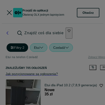
Przejdź do aplikacji
Otwórz
Otwieraj OLX jednym tapnięciem
Znajdź coś dla siebie
Filtry
·
2
Etui
Czeladź
Etui na telefon Czeladź
Zobacz Więc
ZNALEŹLIŚMY 705 OGŁOSZEŃ
Jak pozycjonowane są ogłoszenia?
Etui dla iPad 10.2 (7,8,9 generacja)
Nowe
35 zł