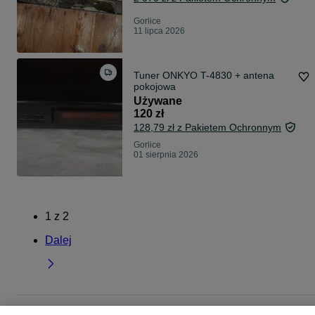
Gorlice
11 lipca 2026
Tuner ONKYO T-4830 + antena
pokojowa
Używane
120 zł
128,79 zł z Pakietem Ochronnym
Gorlice
01 sierpnia 2026
1
z
2
Dalej
Strona główna
Elektronika
Sprzęt audio
Radia i CD
Radia i CD -