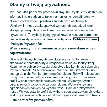
Dbamy o Twoją prywatność
Małopolskie
Radia i CD - Gorlice
My i nasi
447
partnerzy przechowujemy lub uzyskujemy dostęp do
informacji na urządzeniu, takich jak unikalne identyfikatory w
KATEGORIA
plikach cookie w celu przetwarzania danych osobowych.
Użytkownik może zaakceptować wybory lub zarządzać nimi,
Zobacz Więc
Sprzedaż sprzętu radiowego Gorlice ▶️ radia przenośne, CD, DAB+ – szeroki wybór w atrakcyjnych cenach ☝ Sprawdź ogłoszenia i kupuj online na OLX.pl!
klikając poniżej lub w dowolnym momencie na stronie polityki
prywatności. Te wybory będą sygnalizowane naszym partnerom i
nie będą miały wpływu na dane przeglądania.
Polityka cookies,
Mapa kategorii
Polityka Prywatności
Mapa miejscowości
Wraz z naszymi partnerami przetwarzamy dane w celu
zapewnienia:
Mapa ministron
Użycie dokładnych danych geolokalizacyjnych. Aktywne
Popularne wyszukiwania
skanowanie charakterystyki urządzenia do celów identyfikacji.
Rozumienie odbiorców dzięki statystyce lub kombinacji danych z
różnych źródeł. Przechowywanie informacji na urządzeniu lub
dostęp do nich. Pomiar efektywności reklam. Rozwój i ulepszanie
usług. Tworzenie profili w celu personalizacji treści. Tworzenie
profili w celu spersonalizowanych reklam. Wykorzystywanie
ograniczonych danych do wyboru reklam. Wykorzystywanie
ograniczonych danych do wyboru treści. Pomiar efektywności
treści. Wykorzystanie profili do wyboru spersonalizowanych reklam.
Wykorzystywanie profili w celu doboru spersonalizowanych treści.
Lista partnerów (dostawców)