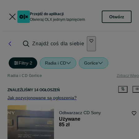
Przejdź do aplikacji
Otwórz
Otwieraj OLX jednym tapnięciem
Znajdź coś dla siebie
Filtry
·
2
Radia i CD
Gorlice
Radia i CD Gorlice
Zobacz Więc
ZNALEŹLIŚMY 14 OGŁOSZEŃ
Jak pozycjonowane są ogłoszenia?
Odtwarzacz CD Sony
Używane
85 zł