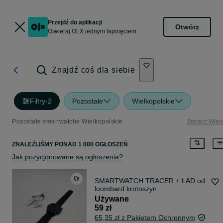
Przejdź do aplikacji
Otwórz
Otwieraj OLX jednym tapnięciem
Znajdź coś dla siebie
Filtry
·
2
Pozostałe
Wielkopolskie
Pozostałe smartwatche Wielkopolskie
Zobacz Więc
ZNALEŹLIŚMY
PONAD
1 000 OGŁOSZEŃ
Jak pozycjonowane są ogłoszenia?
SMARTWATCH TRACER + ŁAD od
loombard krotoszyn
Używane
59 zł
65,35 zł z Pakietem Ochronnym