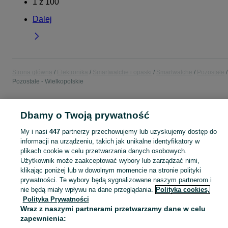
1
z
100
Dalej
Strona główna
Elektronika
Smartwatche i opaski
Smartwatche
Pozostałe
Pozostałe - Wielkopolskie
POLSKA » WIELKOPOLSKIE
Dbamy o Twoją prywatność
My i nasi
447
partnerzy przechowujemy lub uzyskujemy dostęp do
KATEGORIA
informacji na urządzeniu, takich jak unikalne identyfikatory w
plikach cookie w celu przetwarzania danych osobowych.
Użytkownik może zaakceptować wybory lub zarządzać nimi,
Zobacz Więc
Sprzedaż pozostałych smartwatchy Wielkopolskie ▶️ różne systemy i marki ✅ Nowe i używane w atrakcyjnych cenach ✌ Znajdź atrakcyjne oferty na OLX.pl!
klikając poniżej lub w dowolnym momencie na stronie polityki
prywatności. Te wybory będą sygnalizowane naszym partnerom i
Mapa kategorii
nie będą miały wpływu na dane przeglądania.
Polityka cookies,
Polityka Prywatności
Mapa miejscowości
Wraz z naszymi partnerami przetwarzamy dane w celu
Mapa ministron
zapewnienia:
Popularne wyszukiwania