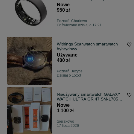
Nowe
950 zł
Poznań, Chartowo
Odświeżono dzisiaj o 17:21
Withings Scanwatch smartwatch
hybrydowy
Używane
400 zł
Poznań, Jeżyce
Dzisiaj o 15:53
Nieużywany smartwatch GALAXY
WATCH ULTRA GR 47 SM-L705
Tytanowy Szary
Nowe
1 100 zł
Sierakowo
17 lipca 2026