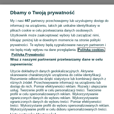
POLSKA » PODLASKIE » BIAŁYSTOK
Dbamy o Twoją prywatność
My i nasi
447
partnerzy przechowujemy lub uzyskujemy dostęp do
KATEGORIA
informacji na urządzeniu, takich jak unikalne identyfikatory w
plikach cookie w celu przetwarzania danych osobowych.
Użytkownik może zaakceptować wybory lub zarządzać nimi,
Zobacz Więc
Sprzedaż gier na Xbox Białystok ▶️ Xbox One, Series X/S i inne ✅ Nowe i używane w atrakcyjnych cenach ☝ Sprawdź ogłoszenia i kupuj online na OLX.pl!
klikając poniżej lub w dowolnym momencie na stronie polityki
prywatności. Te wybory będą sygnalizowane naszym partnerom i
nie będą miały wpływu na dane przeglądania.
Polityka cookies,
Mapa kategorii
Polityka Prywatności
Mapa miejscowości
Wraz z naszymi partnerami przetwarzamy dane w celu
zapewnienia:
Mapa ministron
Użycie dokładnych danych geolokalizacyjnych. Aktywne
Popularne wyszukiwania
skanowanie charakterystyki urządzenia do celów identyfikacji.
Rozumienie odbiorców dzięki statystyce lub kombinacji danych z
różnych źródeł. Przechowywanie informacji na urządzeniu lub
dostęp do nich. Pomiar efektywności reklam. Rozwój i ulepszanie
usług. Tworzenie profili w celu personalizacji treści. Tworzenie
profili w celu spersonalizowanych reklam. Wykorzystywanie
ograniczonych danych do wyboru reklam. Wykorzystywanie
ograniczonych danych do wyboru treści. Pomiar efektywności
treści. Wykorzystanie profili do wyboru spersonalizowanych reklam.
Wykorzystywanie profili w celu doboru spersonalizowanych treści.