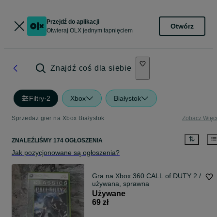
Przejdź do aplikacji
Otwórz
Otwieraj OLX jednym tapnięciem
Znajdź coś dla siebie
Filtry
·
2
Xbox
Białystok
Sprzedaż gier na Xbox Białystok
Zobacz Więc
ZNALEŹLIŚMY 174 OGŁOSZENIA
Jak pozycjonowane są ogłoszenia?
Gra na Xbox 360 CALL of DUTY 2 /
używana, sprawna
Używane
69 zł