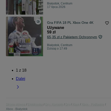
Białystok, Centrum
17 lipca 2026
Gra FIFA 18 PL Xbox One 4K
Używane
59 zł
65,35 zł z Pakietem Ochronnym
Białystok, Centrum
Dzisiaj o 17:49
1
z
18
Dalej
Strona główna
Elektronika
Gry i Konsole
Gry
Xbox
Xbox - Podlaskie
Xbox - Białystok