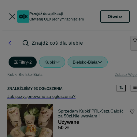
Przejdź do aplikacji
Otwórz
Otwieraj OLX jednym tapnięciem
Znajdź coś dla siebie
Filtry
·
2
Kubki
Bielsko-Biała
Kubki Bielsko-Biała
Zobacz Więc
ZNALEŹLIŚMY 93 OGŁOSZENIA
Jak pozycjonowane są ogłoszenia?
Sprzedam Kubki"PRL-9szt.Całość
za 50zł.Nie wysyłam ‼️
Używane
50 zł