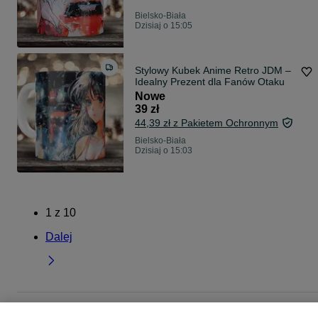
Bielsko-Biała
Dzisiaj o 15:05
Stylowy Kubek Anime Retro JDM –
Idealny Prezent dla Fanów Otaku
Nowe
39 zł
44,39 zł z Pakietem Ochronnym
Bielsko-Biała
Dzisiaj o 15:03
1
z
10
Dalej
Strona główna
Dom i Ogród
Wyposażenie wnętrz
Zastawa stołowa
Kubki