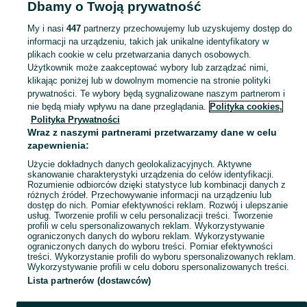
Dbamy o Twoją prywatność
Kubki - Śląskie
Kubki - Bielsko-Biała
My i nasi
447
partnerzy przechowujemy lub uzyskujemy dostęp do
informacji na urządzeniu, takich jak unikalne identyfikatory w
KATEGORIA
plikach cookie w celu przetwarzania danych osobowych.
Użytkownik może zaakceptować wybory lub zarządzać nimi,
Zobacz Więc
Sprzedaż kubków Bielsko-Biała ▶️ Szeroki wybór modeli, kształtów i materiałów ✅ Nowe i używane w atrakcyjnych cenach ☝ Sprawdź oferty i kupuj na OLX.pl!
klikając poniżej lub w dowolnym momencie na stronie polityki
prywatności. Te wybory będą sygnalizowane naszym partnerom i
nie będą miały wpływu na dane przeglądania.
Polityka cookies,
Mapa kategorii
Polityka Prywatności
Mapa miejscowości
Wraz z naszymi partnerami przetwarzamy dane w celu
zapewnienia:
Mapa ministron
Użycie dokładnych danych geolokalizacyjnych. Aktywne
Popularne wyszukiwania
skanowanie charakterystyki urządzenia do celów identyfikacji.
Rozumienie odbiorców dzięki statystyce lub kombinacji danych z
różnych źródeł. Przechowywanie informacji na urządzeniu lub
dostęp do nich. Pomiar efektywności reklam. Rozwój i ulepszanie
usług. Tworzenie profili w celu personalizacji treści. Tworzenie
profili w celu spersonalizowanych reklam. Wykorzystywanie
ograniczonych danych do wyboru reklam. Wykorzystywanie
ograniczonych danych do wyboru treści. Pomiar efektywności
treści. Wykorzystanie profili do wyboru spersonalizowanych reklam.
Wykorzystywanie profili w celu doboru spersonalizowanych treści.
Lista partnerów (dostawców)