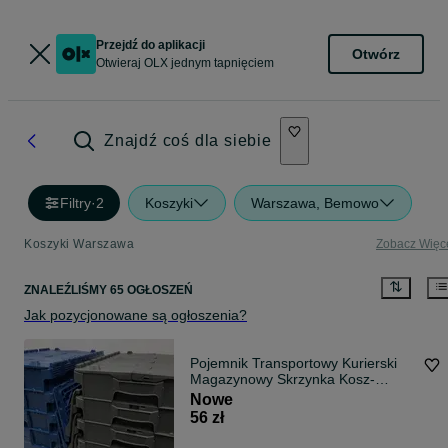
Przejdź do aplikacji
Otwórz
Otwieraj OLX jednym tapnięciem
Znajdź coś dla siebie
Filtry
·
2
Koszyki
Warszawa, Bemowo
Koszyki Warszawa
Zobacz Więc
ZNALEŹLIŚMY 65 OGŁOSZEŃ
Jak pozycjonowane są ogłoszenia?
Pojemnik Transportowy Kurierski
Magazynowy Skrzynka Kosz-
60x40x32cm.
Nowe
56 zł