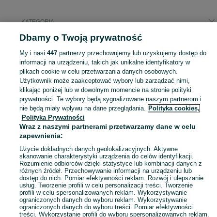
KATEGORIA
Dbamy o Twoją prywatność
Popularne wyszukiwania
My i nasi
447
partnerzy przechowujemy lub uzyskujemy dostęp do
ikea
informacji na urządzeniu, takich jak unikalne identyfikatory w
plikach cookie w celu przetwarzania danych osobowych.
Użytkownik może zaakceptować wybory lub zarządzać nimi,
Zobacz Więc
Sprzedaż koszyczków Warszawa ▶️ Szeroki wybór modeli, kształtów i materiałów ✅ Nowe i używane w atrakcyjnych cenach ☝ Sprawdź oferty na OLX.pl!
klikając poniżej lub w dowolnym momencie na stronie polityki
prywatności. Te wybory będą sygnalizowane naszym partnerom i
nie będą miały wpływu na dane przeglądania.
Polityka cookies,
Mapa kategorii
Polityka Prywatności
Mapa miejscowości
Wraz z naszymi partnerami przetwarzamy dane w celu
zapewnienia:
Mapa ministron
Popularne wyszukiwania
Użycie dokładnych danych geolokalizacyjnych. Aktywne
skanowanie charakterystyki urządzenia do celów identyfikacji.
Rozumienie odbiorców dzięki statystyce lub kombinacji danych z
różnych źródeł. Przechowywanie informacji na urządzeniu lub
dostęp do nich. Pomiar efektywności reklam. Rozwój i ulepszanie
usług. Tworzenie profili w celu personalizacji treści. Tworzenie
profili w celu spersonalizowanych reklam. Wykorzystywanie
ograniczonych danych do wyboru reklam. Wykorzystywanie
ograniczonych danych do wyboru treści. Pomiar efektywności
treści. Wykorzystanie profili do wyboru spersonalizowanych reklam.