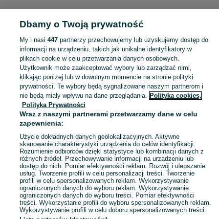
POLSKA » PODLASKIE
Dbamy o Twoją prywatność
My i nasi
447
partnerzy przechowujemy lub uzyskujemy dostęp do
KATEGORIA
informacji na urządzeniu, takich jak unikalne identyfikatory w
plikach cookie w celu przetwarzania danych osobowych.
Użytkownik może zaakceptować wybory lub zarządzać nimi,
Zobacz Więc
Sprzedaż pozostałych dekoracji do domu Podlaskie ▶️ Szeroki wybór modeli ✅ Nowe i używane w atrakcyjnych cenach ☝ Sprawdź oferty na OLX.pl!
klikając poniżej lub w dowolnym momencie na stronie polityki
prywatności. Te wybory będą sygnalizowane naszym partnerom i
nie będą miały wpływu na dane przeglądania.
Polityka cookies,
Mapa kategorii
Polityka Prywatności
Mapa miejscowości
Wraz z naszymi partnerami przetwarzamy dane w celu
zapewnienia:
Mapa ministron
Użycie dokładnych danych geolokalizacyjnych. Aktywne
Popularne wyszukiwania
skanowanie charakterystyki urządzenia do celów identyfikacji.
Rozumienie odbiorców dzięki statystyce lub kombinacji danych z
różnych źródeł. Przechowywanie informacji na urządzeniu lub
dostęp do nich. Pomiar efektywności reklam. Rozwój i ulepszanie
usług. Tworzenie profili w celu personalizacji treści. Tworzenie
profili w celu spersonalizowanych reklam. Wykorzystywanie
ograniczonych danych do wyboru reklam. Wykorzystywanie
ograniczonych danych do wyboru treści. Pomiar efektywności
treści. Wykorzystanie profili do wyboru spersonalizowanych reklam.
Wykorzystywanie profili w celu doboru spersonalizowanych treści.