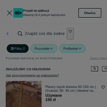
Przejdź do aplikacji
Otwórz
Otwieraj OLX jednym tapnięciem
Znajdź coś dla siebie
Filtry
·
2
Pozostałe
Podlaskie
Pozostałe dekoracje do domu Podlaskie
Zobacz Więc
ZNALEŹLIŚMY 133 OGŁOSZENIA
Jak pozycjonowane są ogłoszenia?
Plastry topoli drewna 50-150 cm |
Grubość 30- 35 cm | Idealne na
stoły i żywicę
Używane
150 zł