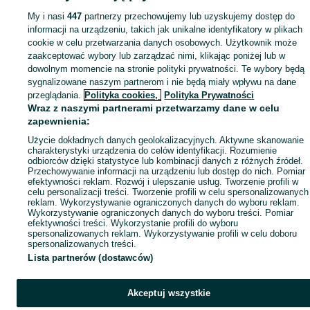
Mapa kategorii
My i nasi
447
partnerzy przechowujemy lub uzyskujemy dostęp do
Mapa miejscowości
informacji na urządzeniu, takich jak unikalne identyfikatory w plikach
Mapa ministron
cookie w celu przetwarzania danych osobowych. Użytkownik może
zaakceptować wybory lub zarządzać nimi, klikając poniżej lub w
Popularne wyszukiwania
dowolnym momencie na stronie polityki prywatności. Te wybory będą
sygnalizowane naszym partnerom i nie będą miały wpływu na dane
przeglądania.
Polityka cookies,
Polityka Prywatności
Wraz z naszymi partnerami przetwarzamy dane w celu
zapewnienia:
Użycie dokładnych danych geolokalizacyjnych. Aktywne skanowanie
charakterystyki urządzenia do celów identyfikacji. Rozumienie
odbiorców dzięki statystyce lub kombinacji danych z różnych źródeł.
Przechowywanie informacji na urządzeniu lub dostęp do nich. Pomiar
efektywności reklam. Rozwój i ulepszanie usług. Tworzenie profili w
celu personalizacji treści. Tworzenie profili w celu spersonalizowanych
reklam. Wykorzystywanie ograniczonych danych do wyboru reklam.
Wykorzystywanie ograniczonych danych do wyboru treści. Pomiar
efektywności treści. Wykorzystanie profili do wyboru
spersonalizowanych reklam. Wykorzystywanie profili w celu doboru
spersonalizowanych treści.
Lista partnerów (dostawców)
Akceptuj wszystkie