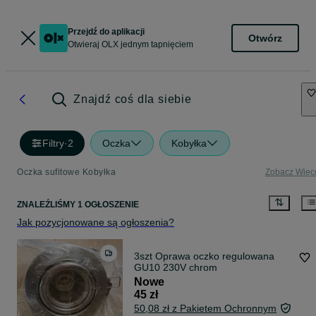
Przejdź do aplikacji
Otwórz
Otwieraj OLX jednym tapnięciem
Znajdź coś dla siebie
Filtry
·
2
Oczka
Kobyłka
Oczka sufitowe Kobyłka
Zobacz Więc
ZNALEŹLIŚMY 1 OGŁOSZENIE
Jak pozycjonowane są ogłoszenia?
3szt Oprawa oczko regulowana
GU10 230V chrom
Nowe
45 zł
50,08 zł z Pakietem Ochronnym