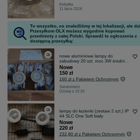
Kobyłka
11 lipca 2026
To wszystko, co znaleźliśmy w tej lokalizacji, ale dz
Przesyłkom OLX możesz wygodnie kupować
przedmioty z całej Polski. Sprawdź te ogłoszenia z
dostępną przesyłką:
nowe aluminiowe lampy do
zabudowy 20 szt. moc 3W średnica
zew 8,5 mm, wew 6,5 mm
Nowe
150 zł
160 zł z Pakietem Ochronnym
Sandomierz
Dzisiaj o 15:26
lampy do łazienki (zestaw 2 szt.) IP
44 SLC One Soft biały
Nowe
220 zł
232,80 zł z Pakietem Ochronnym