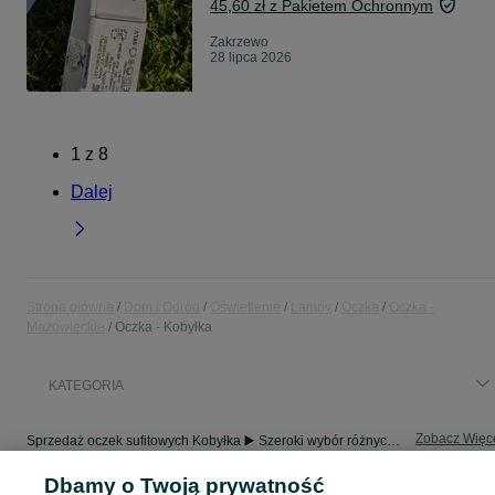
45,60 zł z Pakietem Ochronnym
Zakrzewo
28 lipca 2026
1
z
8
Dalej
Strona główna
Dom i Ogród
Oświetlenie
Lampy
Oczka
Oczka -
Mazowieckie
Oczka - Kobyłka
KATEGORIA
Zobacz Więc
Sprzedaż oczek sufitowych Kobyłka ▶️ Szeroki wybór różnych marek w atrakcyjnych cenach ✅ Nowe i używane ☝ Sprawdź oferty i kupuj tanio na OLX.pl!
Dbamy o Twoją prywatność