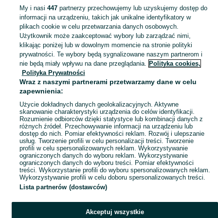
My i nasi
447
partnerzy przechowujemy lub uzyskujemy dostęp do
informacji na urządzeniu, takich jak unikalne identyfikatory w
KATEGORIA
plikach cookie w celu przetwarzania danych osobowych.
Użytkownik może zaakceptować wybory lub zarządzać nimi,
Zobacz Więc
Sprzedaż drewna opałowego Ostrzeszów ▶️ brzozowe, dębowe, różne rozmiary ✅ Szeroki wybór w atrakcyjnych cenach ☝ Przeglądaj ogłoszenia na OLX.pl!
klikając poniżej lub w dowolnym momencie na stronie polityki
prywatności. Te wybory będą sygnalizowane naszym partnerom i
nie będą miały wpływu na dane przeglądania.
Polityka cookies,
Mapa kategorii
Polityka Prywatności
Mapa miejscowości
Wraz z naszymi partnerami przetwarzamy dane w celu
zapewnienia:
Mapa ministron
Użycie dokładnych danych geolokalizacyjnych. Aktywne
Popularne wyszukiwania
skanowanie charakterystyki urządzenia do celów identyfikacji.
Rozumienie odbiorców dzięki statystyce lub kombinacji danych z
różnych źródeł. Przechowywanie informacji na urządzeniu lub
dostęp do nich. Pomiar efektywności reklam. Rozwój i ulepszanie
usług. Tworzenie profili w celu personalizacji treści. Tworzenie
profili w celu spersonalizowanych reklam. Wykorzystywanie
ograniczonych danych do wyboru reklam. Wykorzystywanie
ograniczonych danych do wyboru treści. Pomiar efektywności
treści. Wykorzystanie profili do wyboru spersonalizowanych reklam.
Wykorzystywanie profili w celu doboru spersonalizowanych treści.
Lista partnerów (dostawców)
Akceptuj wszystkie