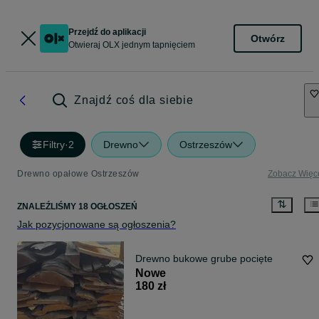
Przejdź do aplikacji
Otwórz
Otwieraj OLX jednym tapnięciem
Znajdź coś dla siebie
Filtry
·
2
Drewno
Ostrzeszów
Drewno opałowe Ostrzeszów
Zobacz Więc
ZNALEŹLIŚMY 18 OGŁOSZEŃ
Jak pozycjonowane są ogłoszenia?
Drewno bukowe grube pocięte
Nowe
180 zł