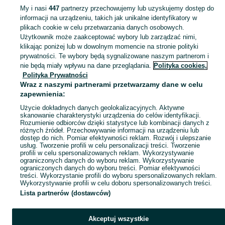
My i nasi
447
partnerzy przechowujemy lub uzyskujemy dostęp do
informacji na urządzeniu, takich jak unikalne identyfikatory w
KATEGORIA
plikach cookie w celu przetwarzania danych osobowych.
Użytkownik może zaakceptować wybory lub zarządzać nimi,
Zobacz Więc
Sprzedaż drewna opałowego Luboń ▶️ brzozowe, dębowe, różne rozmiary ✅ Szeroki wybór w atrakcyjnych cenach ☝ Przeglądaj ogłoszenia na OLX.pl!
klikając poniżej lub w dowolnym momencie na stronie polityki
prywatności. Te wybory będą sygnalizowane naszym partnerom i
nie będą miały wpływu na dane przeglądania.
Polityka cookies,
Mapa kategorii
Polityka Prywatności
Mapa miejscowości
Wraz z naszymi partnerami przetwarzamy dane w celu
zapewnienia:
Mapa ministron
Użycie dokładnych danych geolokalizacyjnych. Aktywne
Popularne wyszukiwania
skanowanie charakterystyki urządzenia do celów identyfikacji.
Rozumienie odbiorców dzięki statystyce lub kombinacji danych z
różnych źródeł. Przechowywanie informacji na urządzeniu lub
dostęp do nich. Pomiar efektywności reklam. Rozwój i ulepszanie
usług. Tworzenie profili w celu personalizacji treści. Tworzenie
profili w celu spersonalizowanych reklam. Wykorzystywanie
ograniczonych danych do wyboru reklam. Wykorzystywanie
ograniczonych danych do wyboru treści. Pomiar efektywności
treści. Wykorzystanie profili do wyboru spersonalizowanych reklam.
Wykorzystywanie profili w celu doboru spersonalizowanych treści.
Lista partnerów (dostawców)
Akceptuj wszystkie