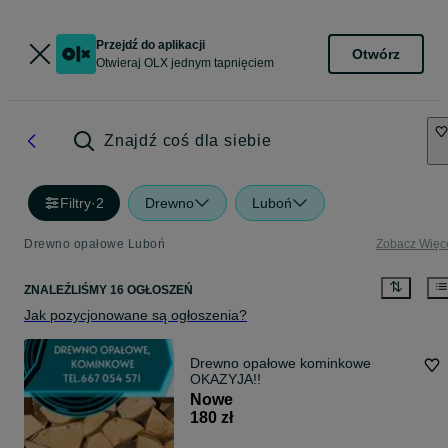
Przejdź do aplikacji
Otwórz
Otwieraj OLX jednym tapnięciem
Znajdź coś dla siebie
Filtry
·
2
Drewno
Luboń
Drewno opałowe Luboń
Zobacz Więc
ZNALEŹLIŚMY 16 OGŁOSZEŃ
Jak pozycjonowane są ogłoszenia?
Drewno opałowe kominkowe
OKAZYJA!!
Nowe
180 zł