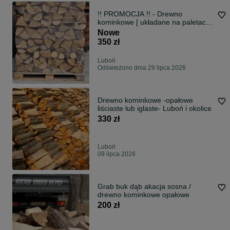
!! PROMOCJA !! - Drewno
kominkowe [ układane na paletach
]
Nowe
350 zł
Luboń
Odświeżono dnia 29 lipca 2026
Drewno kominkowe -opałowe
liściaste lub iglaste- Luboń i okolice
330 zł
Luboń
09 lipca 2026
Grab buk dąb akacja sosna /
drewno kominkowe opałowe
200 zł