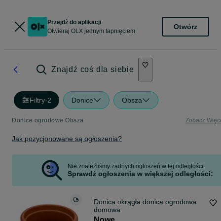
Przejdź do aplikacji
Otwórz
Otwieraj OLX jednym tapnięciem
Znajdź coś dla siebie
Filtry
·
2
Donice
Obsza
Donice ogrodowe Obsza
Zobacz Więc
Jak pozycjonowane są ogłoszenia?
Nie znaleźliśmy żadnych ogłoszeń w tej odległości.
Sprawdź ogłoszenia w większej odległości:
Donica okrągła donica ogrodowa
domowa
Nowe