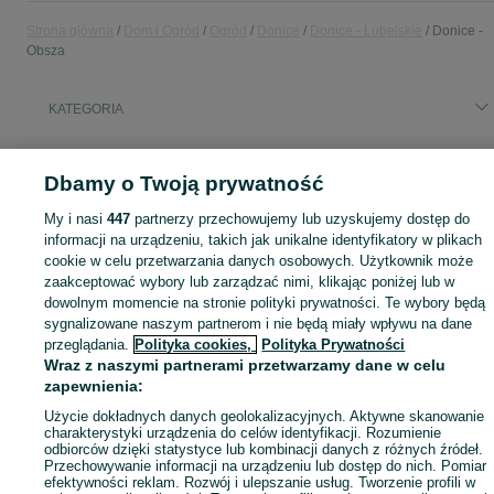
Strona główna
Dom i Ogród
Ogród
Donice
Donice - Lubelskie
Donice -
Obsza
KATEGORIA
Zobacz Więc
Sprzedaż donic ogrodowych Obsza ▶️ Szeroki wybór modeli, kolorów i materiałów ✅ Nowe i używane w atrakcyjnych cenach ☝ Sprawdź oferty na OLX.pl!
Dbamy o Twoją prywatność
My i nasi
447
partnerzy przechowujemy lub uzyskujemy dostęp do
Mapa kategorii
informacji na urządzeniu, takich jak unikalne identyfikatory w plikach
Mapa miejscowości
cookie w celu przetwarzania danych osobowych. Użytkownik może
Mapa ministron
zaakceptować wybory lub zarządzać nimi, klikając poniżej lub w
dowolnym momencie na stronie polityki prywatności. Te wybory będą
Popularne wyszukiwania
sygnalizowane naszym partnerom i nie będą miały wpływu na dane
przeglądania.
Polityka cookies,
Polityka Prywatności
Wraz z naszymi partnerami przetwarzamy dane w celu
zapewnienia:
Użycie dokładnych danych geolokalizacyjnych. Aktywne skanowanie
charakterystyki urządzenia do celów identyfikacji. Rozumienie
odbiorców dzięki statystyce lub kombinacji danych z różnych źródeł.
Przechowywanie informacji na urządzeniu lub dostęp do nich. Pomiar
efektywności reklam. Rozwój i ulepszanie usług. Tworzenie profili w