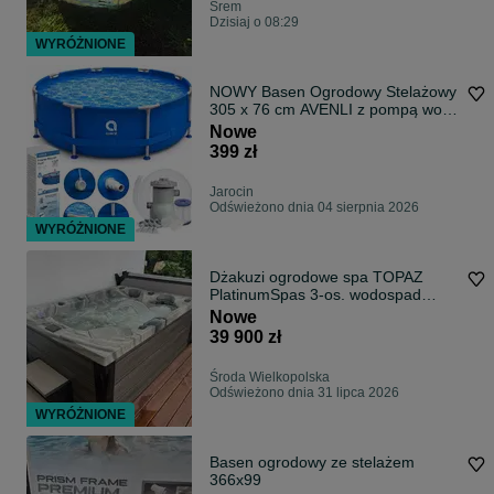
Śrem
Dzisiaj o 08:29
WYRÓŻNIONE
NOWY Basen Ogrodowy Stelażowy
305 x 76 cm AVENLI z pompą wody
i filtrem
Nowe
399 zł
Jarocin
Odświeżono dnia 04 sierpnia 2026
WYRÓŻNIONE
Dżakuzi ogrodowe spa TOPAZ
PlatinumSpas 3-os. wodospad
ozonator
Nowe
39 900 zł
Środa Wielkopolska
Odświeżono dnia 31 lipca 2026
WYRÓŻNIONE
Basen ogrodowy ze stelażem
366x99