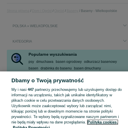
Strona główna
Dom i Ogród
Ogród
Baseny
Baseny - Wielkopolskie
POLSKA » WIELKOPOLSKIE
KATEGORIA
Popularne wyszukiwania
psy
dmuchawa
basen ogrodowy
odkurzacz basenowy
basen
drabinka do basenu
basen dmuchany
basen stelażowy używany
Dbamy o Twoją prywatność
Zobacz Więcej
My i nasi
447
partnerzy przechowujemy lub uzyskujemy dostęp do
informacji na urządzeniu, takich jak unikalne identyfikatory w
Zobacz Więc
Sprzedaż basenów ogrodowych Wielkopolskie ▶️ rozporowe, stalowe, naziemne i inne ✅ Nowe i używane w atrakcyjnych cenach ☝ Kupuj i sprzedawaj na OLX.pl!
plikach cookie w celu przetwarzania danych osobowych.
Użytkownik może zaakceptować wybory lub zarządzać nimi,
klikając poniżej lub w dowolnym momencie na stronie polityki
Mapa kategorii
prywatności. Te wybory będą sygnalizowane naszym partnerom i
Mapa miejscowości
nie będą miały wpływu na dane przeglądania.
Polityka cookies,
Polityka Prywatności