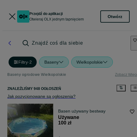
Przejdź do aplikacji
Otwórz
Otwieraj OLX jednym tapnięciem
Znajdź coś dla siebie
Filtry
·
2
Baseny
Wielkopolskie
Baseny ogrodowe Wielkopolskie
Zobacz Więc
ZNALEŹLIŚMY 948 OGŁOSZEŃ
Jak pozycjonowane są ogłoszenia?
Basen używany bestway
Używane
100 zł