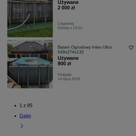
Używane
2 000 zł
Cegielnia
Dzisiaj o 13:03
Basen Ogrodowy Intex Ultra
549x274x132
Używane
900 zł
Podgaje
14 lipca 2026
1
z
95
Dalej