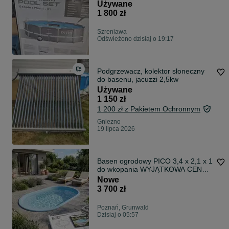
Używane
1 800 zł
Szreniawa
Odświeżono dzisiaj o 19:17
Podgrzewacz, kolektor słoneczny
do basenu, jacuzzi 2,5kw
Używane
1 150 zł
1 200 zł z Pakietem Ochronnym
Gniezno
19 lipca 2026
Basen ogrodowy PICO 3,4 x 2,1 x 1
do wkopania WYJĄTKOWA CENA!
(opis)
Nowe
3 700 zł
Poznań, Grunwald
Dzisiaj o 05:57